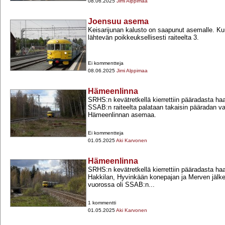
08.06.2025
Jimi Alppimaa
Joensuu asema
Keisarijunan kalusto on saapunut asemalle. Kuu
lähtevän poikkeuksellisesti raiteelta 3.
Ei kommentteja
08.06.2025
Jimi Alppimaa
Hämeenlinna
SRHS:n kevätretkellä kierrettiin pääradasta haar
SSAB:n raiteelta palataan takaisin pääradan va
Hämeenlinnan asemaa.
Ei kommentteja
01.05.2025
Aki Karvonen
Hämeenlinna
SRHS:n kevätretkellä kierrettiin pääradasta haar
Hakkilan, Hyvinkään konepajan ja Merven jälk
vuorossa oli SSAB:n...
1 kommentti
01.05.2025
Aki Karvonen