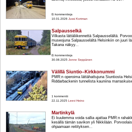
Ei kommentteja
10.01.2026
Jussi Kortman
Salpausselkä
Vilkasta lättäliikennettä Salpausselältä. Porvo
museojuna Salpausselältä Helsinkiin on juuri läh
Takana näkyy...
Ei kommentteja
30.08.2025
Jonne Seppänen
Välillä Siuntio–Kirkkonummi
PMR:n operoima lättähattujuna Siuntiosta Helsi
Riddarbackenin tunnelista kauniina marraskui
1 kommentti
22.11.2025
Leevi Heino
Martinkylä
Ei kuulemma voida sallia ajattaa PMR:n rahakka
kesällä tämän savikon yli Nikkilään. Porvoolais
ohjaamaan reitityksen...