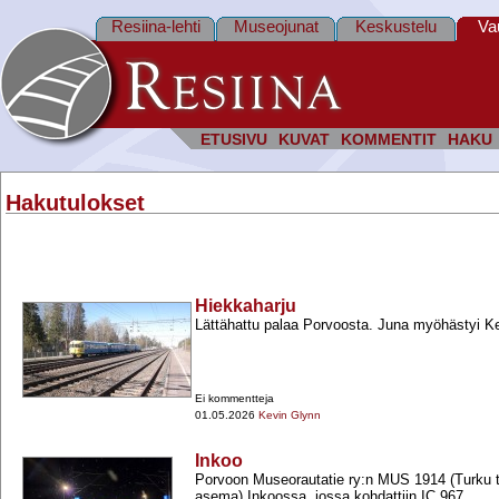
Resiina-lehti
Museojunat
Keskustelu
Va
ETUSIVU
KUVAT
KOMMENTIT
HAKU
Hakutulokset
Hiekkaharju
Lättähattu palaa Porvoosta. Juna myöhästyi Ke
Ei kommentteja
01.05.2026
Kevin Glynn
Inkoo
Porvoon Museorautatie ry:n MUS 1914 (Turku ta
asema) Inkoossa, jossa kohdattiin IC 967.