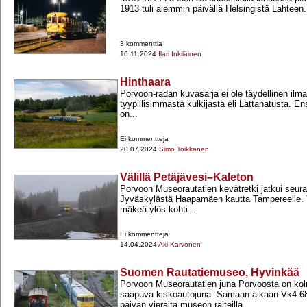
1913 tuli aiemmin päivällä Helsingistä Lahteen.
3 kommenttia
16.11.2024
Ilari Inkiläinen
Hinthaara
Porvoon-​radan kuvasarja ei ole täydellinen il
tyypillisimmästä kulkijasta eli Lättähatusta. 
on...
Ei kommentteja
20.07.2024
Simo Toikkanen
Välillä Petäjävesi–Kaleton
Porvoon Museorautatien kevätretki jatkui seur
Jyväskylästä Haapamäen kautta Tampereelle. T
mäkeä ylös kohti...
Ei kommentteja
14.04.2024
Aki Karvonen
Suomen Rautatiemuseo, Hyvinkää
Porvoon Museorautatien juna Porvoosta on ko
saapuva kiskoautojuna. Samaan aikaan Vk4 68
päivän vieraita museon raiteilla.