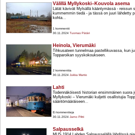
Välillä Myllykoski–Kouvola asema
Lätät kävivät Mylsällä kääntymässä -​ reissun 
kummemmin tiedä -​ ja tässä on juuri lähdetty p
kohta...
1 kommentti
30.11.2024
Tuomas Pätäri
Heinola, Vierumäki
Tihkusateen tunnelmaa pastellikuvassa, kun j
Topparoikan syyskokoukseen.
2 kommenttia
30.11.2024
Jukka Martio
Lahti
Todennäköisesti historian ensimmäinen suora 
Myllykoski – Vierumäki kuljetti osallistujia To
sääntömääräiseen...
Ei kommentteja
30.11.2024
Jarno Piltti
Salpausselkä
MUS 1914 Lahden Salpausselällä lähdössä pi