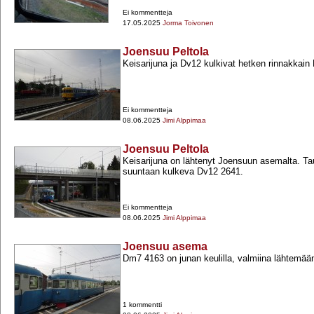
Ei kommentteja
17.05.2025
Jorma Toivonen
Joensuu Peltola
Keisarijuna ja Dv12 kulkivat hetken rinnakkain P
Ei kommentteja
08.06.2025
Jimi Alppimaa
Joensuu Peltola
Keisarijuna on lähtenyt Joensuun asemalta. T
suuntaan kulkeva Dv12 2641.
Ei kommentteja
08.06.2025
Jimi Alppimaa
Joensuu asema
Dm7 4163 on junan keulilla, valmiina lähtemään
1 kommentti