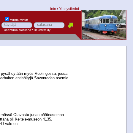
Info
•
Yhteystiedot
Muista minut!
Unohtuiko salasana?
Rekisteröidy!
 pysähdytään myös Vuolingossa, jossa
rhaiten entisöityjä Savonradan asemia.
ymässä Otavasta junan pääteasemaa
ttänä oli Keitele-​museon 4135.
D-​valo on...