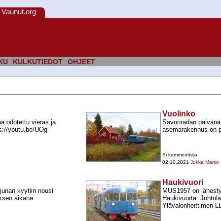
Vaunut.org
KU
KULKUTIEDOT
OHJEET
Vuolinko
a odotettu vieras ja
Savonradan päivänä
s://youtu.be/UOg-​
asemarakennus on pa
Ei kommentteja
02.10.2021
Jukka Martio
Haukivuori
junan kyytiin nousi
MUS1957 on lähest
ksen aikana
Haukivuorta. Johtolä
Ylävalonheittimen LE