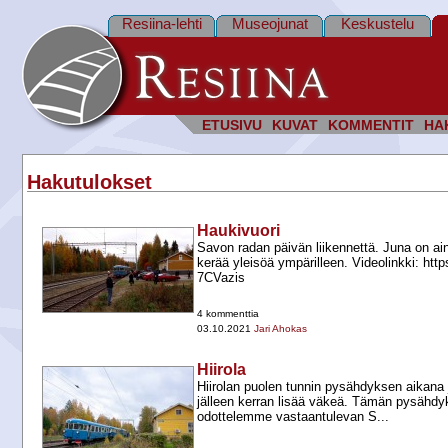
Resiina-lehti
Museojunat
Keskustelu
ETUSIVU
KUVAT
KOMMENTIT
HA
Hakutulokset
Haukivuori
Savon radan päivän liikennettä. Juna on ain
kerää yleisöä ympärilleen. Videolinkki: http
7CVazis
4 kommenttia
03.10.2021
Jari Ahokas
Hiirola
Hiirolan puolen tunnin pysähdyksen aikana 
jälleen kerran lisää väkeä. Tämän pysähdy
odottelemme vastaantulevan S...