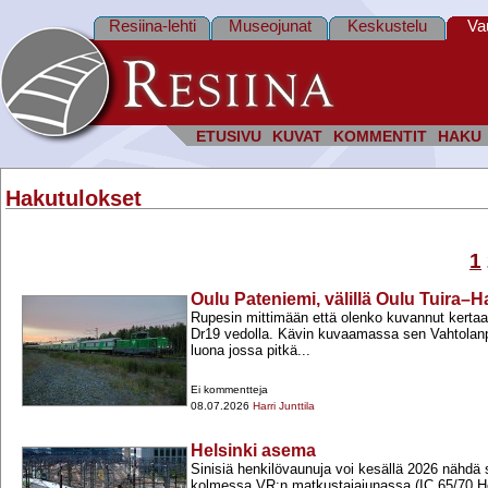
Resiina-lehti
Museojunat
Keskustelu
Va
ETUSIVU
KUVAT
KOMMENTIT
HAKU
Hakutulokset
1
Oulu Pateniemi, välillä Oulu Tuira–
Rupesin mittimään että olenko kuvannut kerta
Dr19 vedolla. Kävin kuvaamassa sen Vahtolanp
luona jossa pitkä...
Ei kommentteja
08.07.2026
Harri Junttila
Helsinki asema
Sinisiä henkilövaunuja voi kesällä 2026 nähdä s
kolmessa VR:n matkustajajunassa (IC 65/70 Hels