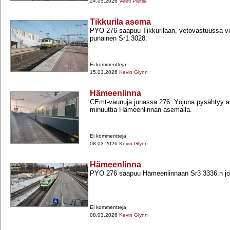
24.05.2026
Veeti Pietilä
Tikkurila asema
PYO 276 saapuu Tikkurilaan, vetovastuussa vi
punainen Sr1 3028.
Ei kommentteja
15.03.2026
Kevin Glynn
Hämeenlinna
CEmt-​vaunuja junassa 276. Yöjuna pysähtyy 
minuuttia Hämeenlinnan asemalla.
Ei kommentteja
08.03.2026
Kevin Glynn
Hämeenlinna
PYO 276 saapuu Hämeenlinnaan Sr3 3336:n joh
Ei kommentteja
08.03.2026
Kevin Glynn