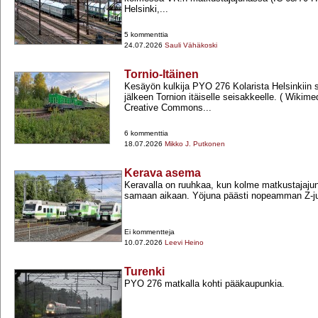
Helsinki,...
5 kommenttia
24.07.2026
Sauli Vähäkoski
Tornio-Itäinen
Kesäyön kulkija PYO 276 Kolarista Helsinkiin
jälkeen Tornion itäiselle seisakkeelle. ( Wiki
Creative Commons...
6 kommenttia
18.07.2026
Mikko J. Putkonen
Kerava asema
Keravalla on ruuhkaa, kun kolme matkustajaju
samaan aikaan. Yöjuna päästi nopeamman Z-​ju
Ei kommentteja
10.07.2026
Leevi Heino
Turenki
PYO 276 matkalla kohti pääkaupunkia.