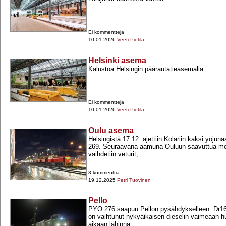
Ei kommentteja
10.01.2026
Veeti Pietilä
Helsinki asema
Kalustoa Helsingin päärautatieasemalla
Ei kommentteja
10.01.2026
Veeti Pietilä
Oulu asema
Helsingistä 17.12. ajettiin Kolariin kaksi yöj
269. Seuraavana aamuna Ouluun saavuttua mol
vaihdetiin veturit,...
3 kommenttia
19.12.2025
Petri Tuovinen
Pello
PYO 276 saapuu Pellon pysähdykselleen. Dr16:
on vaihtunut nykyaikaisen dieselin vaimeaan h
aikaan lähinnä...