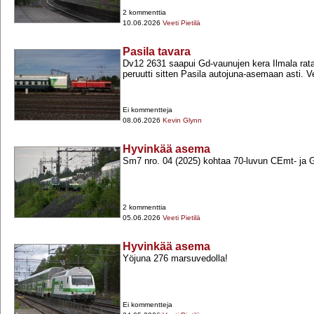
2 kommenttia
10.06.2026
Veeti Pietilä
Pasila tavara
Dv12 2631 saapui Gd-​vaunujen kera Ilmala rat
peruutti sitten Pasila autojuna-​asemaan asti. Vet
Ei kommentteja
08.06.2026
Kevin Glynn
Hyvinkää asema
Sm7 nro. 04 (2025) kohtaa 70-​luvun CEmt-​ ja G
2 kommenttia
05.06.2026
Veeti Pietilä
Hyvinkää asema
Yöjuna 276 marsuvedolla!
Ei kommentteja