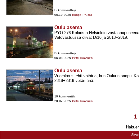
Ei kommentteja
05.10.2025
Roope Prusila
Oulu asema
PYO 276 Kolarista Helsinkiin vastasaapuneena
Vetovastuussa olivat Dr16 ja 2818+​2819.
Ei kommentteja
06.08.2025
Petri Tuovinen
Oulu asema
Vuorokausi ehti vaihtua, kun Ouluun saapui Ko
2818+​2819 vetämänä.
10 kommenttia
28.07.2025
Petri Tuovinen
1
Hakuehd
Sivu