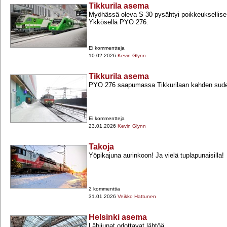
Tikkurila asema
Myöhässä oleva S 30 pysähtyi poikkeuksellisest
Ykkösellä PYO 276.
Ei kommentteja
10.02.2026
Kevin Glynn
Tikkurila asema
PYO 276 saapumassa Tikkurilaan kahden sude
Ei kommentteja
23.01.2026
Kevin Glynn
Takoja
Yöpikajuna aurinkoon! Ja vielä tuplapunaisilla!
2 kommenttia
31.01.2026
Veikko Hattunen
Helsinki asema
Lähijunat odottavat lähtöä