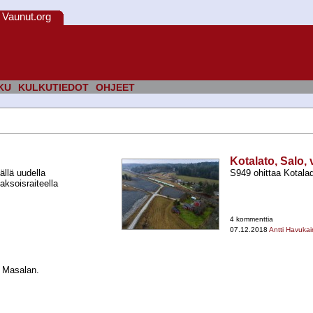
Vaunut.org
KU
KULKUTIEDOT
OHJEET
Kotalato, Salo, 
ällä uudella
S949 ohittaa Kotala
kaksoisraiteella
4 kommenttia
07.12.2018
Antti Havuka
n Masalan.