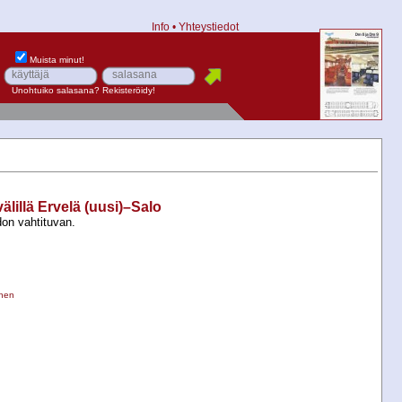
Info
•
Yhteystiedot
Muista minut!
Unohtuiko salasana?
Rekisteröidy!
välillä Ervelä (uusi)–Salo
don vahtituvan.
inen