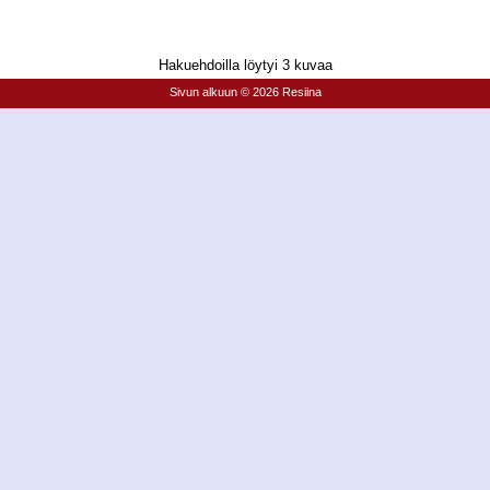
Hakuehdoilla löytyi 3 kuvaa
Sivun alkuun
© 2026 Resiina