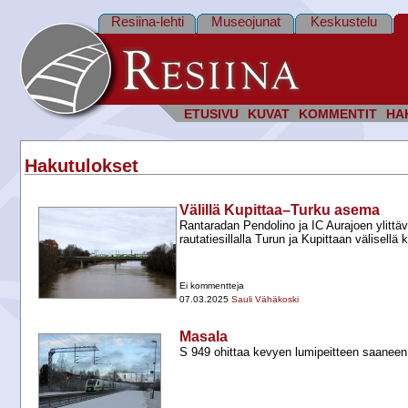
Resiina-lehti
Museojunat
Keskustelu
ETUSIVU
KUVAT
KOMMENTIT
HA
Hakutulokset
Välillä Kupittaa–Turku asema
Rantaradan Pendolino ja IC Aurajoen ylittäv
rautatiesillalla Turun ja Kupittaan välisellä 
Ei kommentteja
07.03.2025
Sauli Vähäkoski
Masala
S 949 ohittaa kevyen lumipeitteen saanee