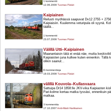
1 kommentti
12.06.2009
Tuomas Pätäri
Kaipiainen
Reilusti myöhässä saapuvat Dv12 2755 +​ 275
Kaipiaisiin. Kuulemma veturipula oli syynä. Ko
täällä...
1 kommentti
23.07.2008
Tuomas Pätäri
Välillä Utti–Kaipiainen
Maanantaisin tätä ei enää näe, mutta keskiviikk
Kaipiaisten juna kulkee kuten ennenkin. Tällä
olikin saanut...
Ei kommentteja
19.03.2008
Tuomas Pätäri
välillä Kouvola–Kullasvaara
Sattuipa Dr14 1858:lle JKV-​vika Kaipiasten ki
Pari-​kolme kertaa matka tyssäsi, ennenkuin p
matkaa.
3 kommenttia
17.10.2007
Antti-Matti Hartikainen