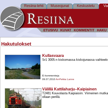
Resiina-lehti
Museojunat
Keskustelu
Va
ETUSIVU
KUVAT
KOMMENTIT
HAKU
Hakutulokset
Kullasvaara
Sr1 3005:n kiskomassa kiskojunassa vaihteeksi
Ei kommentteja
09.07.2010
Ari-Pekka Lanne
Välillä Kattilaharju–Kaipiainen
T2481 Kouvolasta Kaipiaisiin. Viimeinen mutka
ollaan perillä.