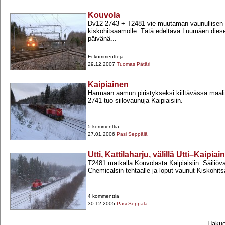
Kouvola
Dv12 2743 +​ T2481 vie muutaman vaunullisen v
kiskohitsaamolle. Tätä edeltävä Luumäen dies
päivänä...
Ei kommentteja
29.12.2007
Tuomas Pätäri
Kaipiainen
Harmaan aamun piristykseksi kiiltävässä maali
2741 tuo siilovaunuja Kaipiaisiin.
5 kommenttia
27.01.2006
Pasi Seppälä
Utti, Kattilaharju, välillä Utti–Kaipiai
T2481 matkalla Kouvolasta Kaipiaisiin. Säiliö
Chemicalsin tehtaalle ja loput vaunut Kiskohits
4 kommenttia
30.12.2005
Pasi Seppälä
Hakueh