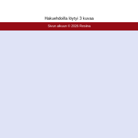
Hakuehdoilla löytyi 3 kuvaa
Sivun alkuun
© 2026 Resiina