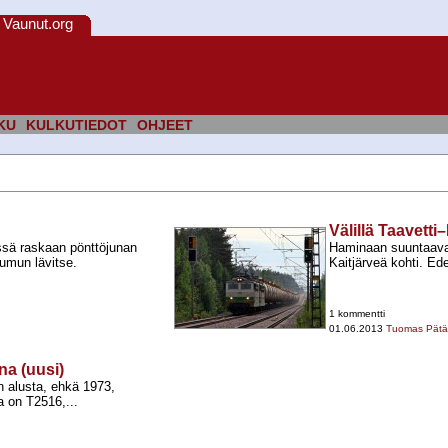
Vaunut.org
KU
KULKUTIEDOT
OHJEET
Välillä Taavetti–
ssä raskaan pönttöjunan
Haminaan suuntaava 
sumun lävitse.
Kaitjärveä kohti. Ed
1 kommentti
01.06.2013
Tuomas Pätär
na (uusi)
un alusta, ehkä 1973,
na on T2516,...