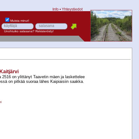
Info
•
Yhteystiedot
Muista minut!
Unohtuiko salasana?
Rekisteröidy!
Kaitjärvi
2516 on ylittänyt Taavetin mäen ja laskettelee
essä on pitkää suoraa lähes Kaipiaisiin saakka.
i