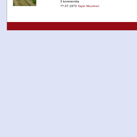
3 kommenttia
??.07.1973
Tapio Muurinen