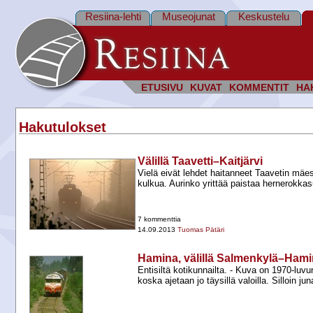
Resiina-lehti
Museojunat
Keskustelu
ETUSIVU
KUVAT
KOMMENTIT
HA
Hakutulokset
Välillä Taavetti–Kaitjärvi
Vielä eivät lehdet haitanneet Taavetin mäe
kulkua. Aurinko yrittää paistaa hernerokka
7 kommenttia
14.09.2013
Tuomas Pätäri
Hamina, välillä Salmenkylä–Hami
Entisiltä kotikunnailta. -​ Kuva on 1970-​luv
koska ajetaan jo täysillä valoilla. Silloin ju