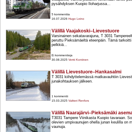
pysähdyksen Kuopio Iloharjussa...
5 kommenttia
16.07.2026
Hugo Leino
Välillä Vaajakoski–Lievestuore
Varsinainen sekatavarajuna, T 3031 Tampereelt
peruttu Pieksämäeltä eteenpäin. Tämä tarkoitti 
pelkkiä...
Ei kommentteja
30.08.2025
Vertti Kontinen
Välillä Lievestuore–Hankasalmi
T 3031 kiihdyttelemässä matkavauhtiin Lievest
junakohtauksen jälkeen.
1 kommentti
15.03.2025
Valtteri Renfors
Välillä Naarajärvi–Pieksämäki asem
T3031 Tampere Viinikasta Kuopio tavaraan. So
olevien umpivaunujen ohella junan keulilla on 
vaunuja.