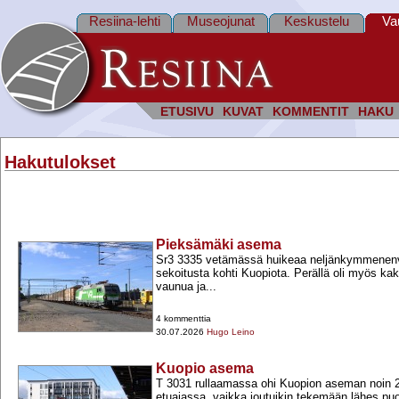
Resiina-lehti
Museojunat
Keskustelu
Va
ETUSIVU
KUVAT
KOMMENTIT
HAKU
Hakutulokset
Pieksämäki asema
Sr3 3335 vetämässä huikeaa neljänkymmenenv
sekoitusta kohti Kuopiota. Perällä oli myös kak
vaunua ja...
4 kommenttia
30.07.2026
Hugo Leino
Kuopio asema
T 3031 rullaamassa ohi Kuopion aseman noin 2
etuajassa, vaikka joutuikin tekemään lähes puo