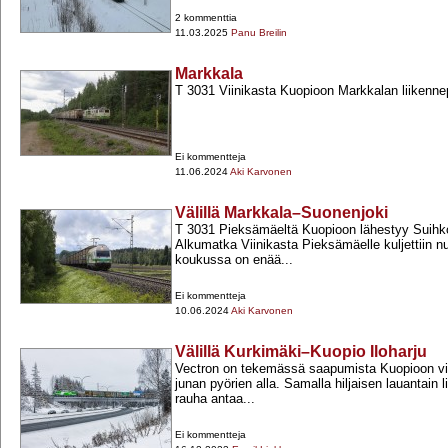
2 kommenttia
11.03.2025
Panu Breilin
Markkala
T 3031 Viinikasta Kuopioon Markkalan liikenne
Ei kommentteja
11.06.2024
Aki Karvonen
Välillä Markkala–Suonenjoki
T 3031 Pieksämäeltä Kuopioon lähestyy Suihko
Alkumatka Viinikasta Pieksämäelle kuljettiin n
koukussa on enää...
Ei kommentteja
10.06.2024
Aki Karvonen
Välillä Kurkimäki–Kuopio Iloharju
Vectron on tekemässä saapumista Kuopioon vit
junan pyörien alla. Samalla hiljaisen lauantain 
rauha antaa...
Ei kommentteja