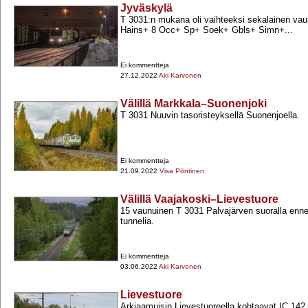
Jyväskylä
T 3031:n mukana oli vaihteeksi sekalainen vau
Hains+​ 8 Occ+​ Sp+​ Soek+​ Gbls+​ Simn+​...
Ei kommentteja
27.12.2022
Aki Karvonen
Välillä Markkala–Suonenjoki
T 3031 Nuuvin tasoristeyksellä Suonenjoella.
Ei kommentteja
21.09.2022
Visa Pöntinen
Välillä Vaajakoski–Lievestuore
15 vaunuinen T 3031 Palvajärven suoralla enn
tunnelia.
Ei kommentteja
03.06.2022
Aki Karvonen
Lievestuore
Arkiaamuisin Lievestuoreella kohtaavat IC 142