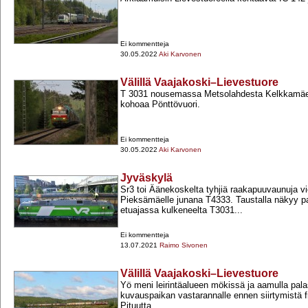
Ei kommentteja
30.05.2022
Aki Karvonen
Välillä Vaajakoski–Lievestuore
T 3031 nousemassa Metsolahdesta Kelkkamäen
kohoaa Pönttövuori.
Ei kommentteja
30.05.2022
Aki Karvonen
Jyväskylä
Sr3 toi Äänekoskelta tyhjiä raakapuuvaunuja v
Pieksämäelle junana T4333. Taustalla näkyy pa
etuajassa kulkeneelta T3031...
Ei kommentteja
13.07.2021
Raimo Sivonen
Välillä Vaajakoski–Lievestuore
Yö meni leirintäalueen mökissä ja aamulla palasi
kuvauspaikan vastarannalle ennen siirtymistä fr
Pituutta...