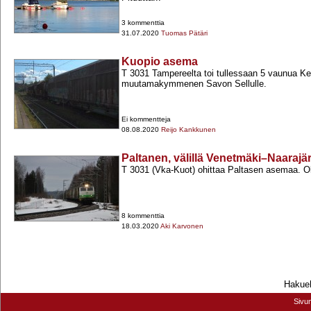
3 kommenttia
31.07.2020
Tuomas Pätäri
Kuopio asema
T 3031 Tampereelta toi tullessaan 5 vaunua Kem
muutamakymmenen Savon Sellulle.
Ei kommentteja
08.08.2020
Reijo Kankkunen
Paltanen, välillä Venetmäki–Naarajär
T 3031 (Vka-​Kuot) ohittaa Paltasen asemaa. Ol
8 kommenttia
18.03.2020
Aki Karvonen
Hakueh
Sivu