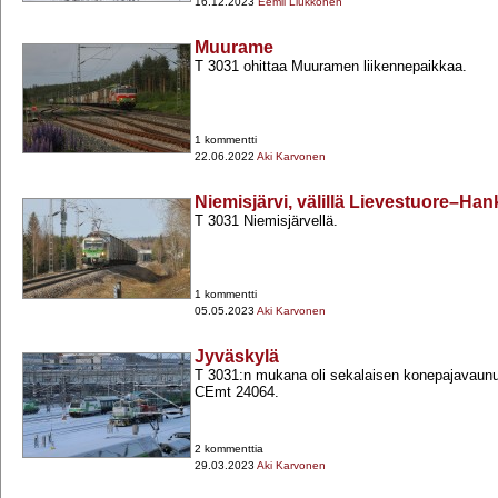
16.12.2023
Eemil Liukkonen
Muurame
T 3031 ohittaa Muuramen liikennepaikkaa.
1 kommentti
22.06.2022
Aki Karvonen
Niemisjärvi, välillä Lievestuore–Ha
T 3031 Niemisjärvellä.
1 kommentti
05.05.2023
Aki Karvonen
Jyväskylä
T 3031:n mukana oli sekalaisen konepajavaunu
CEmt 24064.
2 kommenttia
29.03.2023
Aki Karvonen