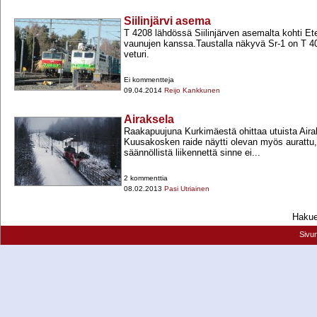
Siilinjärvi asema
T 4208 lähdössä Siilinjärven asemalta kohti Et
vaunujen kanssa.Taustalla näkyvä Sr-​1 on T 
veturi.
Ei kommentteja
09.04.2014
Reijo Kankkunen
Airaksela
Raakapuujuna Kurkimäestä ohittaa utuista Aira
Kuusakosken raide näytti olevan myös aurattu,
säännöllistä liikennettä sinne ei...
2 kommenttia
08.02.2013
Pasi Utriainen
Hakueh
Sivu