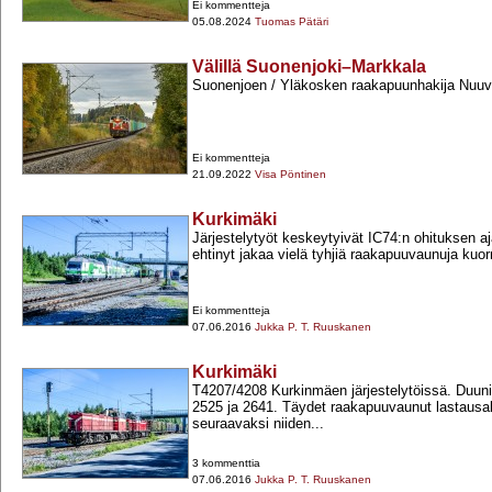
Ei kommentteja
05.08.2024
Tuomas Pätäri
Välillä Suonenjoki–Markkala
Suonenjoen / Yläkosken raakapuunhakija Nuuvin
Ei kommentteja
21.09.2022
Visa Pöntinen
Kurkimäki
Järjestelytyöt keskeytyivät IC74:n ohituksen aja
ehtinyt jakaa vielä tyhjiä raakapuuvaunuja kuor
Ei kommentteja
07.06.2016
Jukka P. T. Ruuskanen
Kurkimäki
T4207/4208 Kurkinmäen järjestelytöissä. Duun
2525 ja 2641. Täydet raakapuuvaunut lastausa
seuraavaksi niiden...
3 kommenttia
07.06.2016
Jukka P. T. Ruuskanen