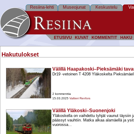
Resiina-lehti
Museojunat
Keskustelu
Va
ETUSIVU
KUVAT
KOMMENTIT
HAKU
Hakutulokset
Välillä Haapakoski–Pieksämäki tava
Dr19 -​vetoinen T 4208 Yläkoskelta Pieksämäel
2 kommenttia
15.03.2025
Valtteri Renfors
Välillä Yläkoski–Suonenjoki
Yläkoskella on vaihdettu tyhjät vaunut täysiin 
päässyt vauhtiin. Matka alkaa alamäellä ja ysiti
vuorossa...