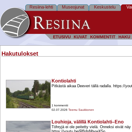
Resiina-lehti
Museojunat
Keskustelu
Va
ETUSIVU
KUVAT
KOMMENTIT
HAKU
Hakutulokset
Kontiolahti
Pitkästä aikaa Deeveri tällä radalla. https://y
1 kommentti
02.07.2026
Teemu Saukkonen
Louhioja, välillä Kontiolahti–Eno
Töhryjä ei ole peitetty vielä. Onneksi eivät näy 
https://youtu.be/RBdnNbywX5o