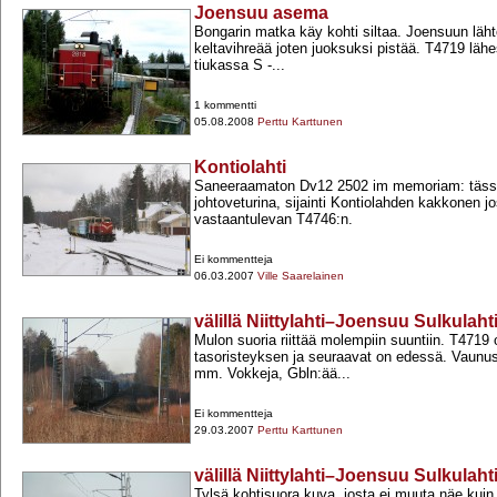
Joensuu asema
Bongarin matka käy kohti siltaa. Joensuun läh
keltavihreää joten juoksuksi pistää. T4719 lähe
tiukassa S -​...
1 kommentti
05.08.2008
Perttu Karttunen
Kontiolahti
Saneeraamaton Dv12 2502 im memoriam: tässä
johtoveturina, sijainti Kontiolahden kakkonen j
vastaantulevan T4746:n.
Ei kommentteja
06.03.2007
Ville Saarelainen
välillä Niittylahti–Joensuu Sulkulaht
Mulon suoria riittää molempiin suuntiin. T4719 
tasoristeyksen ja seuraavat on edessä. Vaunus
mm. Vokkeja, Gbln:ää...
Ei kommentteja
29.03.2007
Perttu Karttunen
välillä Niittylahti–Joensuu Sulkulaht
Tylsä kohtisuora kuva, josta ei muuta näe kui