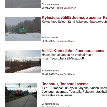
Ei kommentteja
29.05.2025
Teemu Saukkonen
Kylmäoja, välillä Joensuu asema–Ko
Kokovihreä jälleen tämä hakejuna. https://yo
14 kommenttia
06.03.2025
Teemu Saukkonen
Välillä Kontiolahti–Joensuu asema
Hakejunan aikataulu on vakinaistunut.
https://youtu.be/Y2IhGcgEc08
Ei kommentteja
20.02.2025
Teemu Saukkonen
Joensuu, Joensuu asema
T4719 Uimaharjuun hyvin lyhyenä, yhden Habbi
Joensuun asemaa. Taustalla Peltolan ratapihall
Isovaalee vaunuineen...
Ei kommentteja