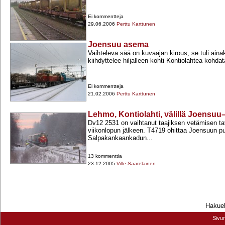
Ei kommentteja
29.06.2006
Perttu Karttunen
Joensuu asema
Vaihteleva sää on kuvaajan kirous, se tuli aina
kiihdyttelee hiljalleen kohti Kontiolahtea kohdat
Ei kommentteja
21.02.2006
Perttu Karttunen
Lehmo, Kontiolahti, välillä Joensuu
Dv12 2531 on vaihtanut taajiksen vetämisen t
viikonlopun jälkeen. T4719 ohittaa Joensuun pu
Salpakankaankadun...
13 kommenttia
23.12.2005
Ville Saarelainen
Hakueh
Sivu