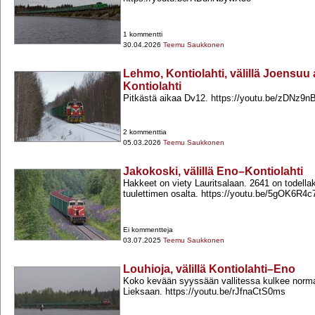
1 kommentti
30.04.2026
Teemu Saukkonen
Lehmo, Kontiolahti, välillä Joensu
Kontiolahti
Pitkästä aikaa Dv12. https://youtu.be/zDNz9n
2 kommenttia
05.03.2026
Teemu Saukkonen
Jakokoski, välillä Eno–Kontiolahti
Hakkeet on viety Lauritsalaan. 2641 on todellak
tuulettimen osalta. https://youtu.be/5gOK6R4c
Ei kommentteja
03.07.2025
Teemu Saukkonen
Louhioja, välillä Kontiolahti–Eno
Koko kevään syyssään vallitessa kulkee norma
Lieksaan. https://youtu.be/rJfnaCtS0ms