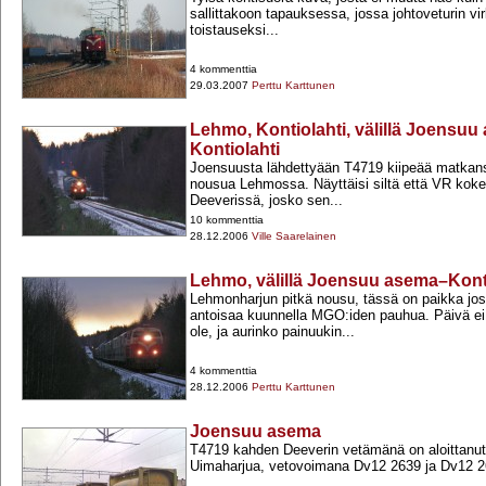
sallittakoon tapauksessa, jossa johtoveturin vi
toistauseksi...
4 kommenttia
29.03.2007
Perttu Karttunen
Lehmo, Kontiolahti, välillä Joensu
Kontiolahti
Joensuusta lähdettyään T4719 kiipeää matka
nousua Lehmossa. Näyttäisi siltä että VR kokeil
Deeverissä, josko sen...
10 kommenttia
28.12.2006
Ville Saarelainen
Lehmo, välillä Joensuu asema–Konti
Lehmonharjun pitkä nousu, tässä on paikka jos
antoisaa kuunnella MGO:iden pauhua. Päivä ei
ole, ja aurinko painuukin...
4 kommenttia
28.12.2006
Perttu Karttunen
Joensuu asema
T4719 kahden Deeverin vetämänä on aloittanut
Uimaharjua, vetovoimana Dv12 2639 ja Dv12 2