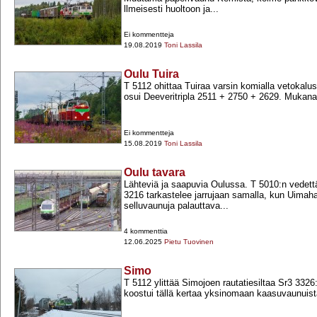
llmeisesti huoltoon ja...
Ei kommentteja
19.08.2019
Toni Lassila
Oulu Tuira
T 5112 ohittaa Tuiraa varsin komialla vetokalust
osui Deeveritripla 2511 +​ 2750 +​ 2629. Mukana
Ei kommentteja
15.08.2019
Toni Lassila
Oulu tavara
Lähteviä ja saapuvia Oulussa. T 5010:n vedet
3216 tarkastelee jarrujaan samalla, kun Uimaha
selluvaunuja palauttava...
4 kommenttia
12.06.2025
Pietu Tuovinen
Simo
T 5112 ylittää Simojoen rautatiesiltaa Sr3 3326
koostui tällä kertaa yksinomaan kaasuvaunuista