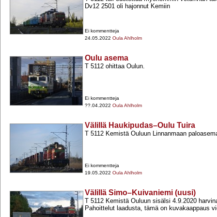
Dv12 2501 oli hajonnut Kemiin
Ei kommentteja
24.05.2022
Oula Ahlholm
Oulu asema
T 5112 ohittaa Oulun.
Ei kommentteja
??.04.2022
Oula Ahlholm
Välillä Haukipudas–Oulu Tuira
T 5112 Kemistä Ouluun Linnanmaan paloaseman
Ei kommentteja
19.05.2022
Oula Ahlholm
Välillä Simo–Kuivaniemi (uusi)
T 5112 Kemistä Ouluun sisälsi 4.9.2020 harvi
Pahoittelut laadusta, tämä on kuvakaappaus vi