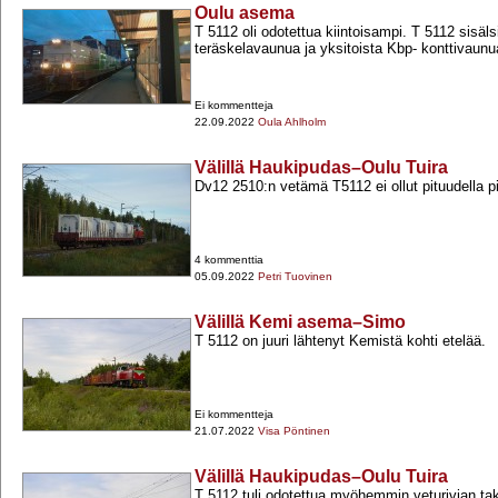
Oulu asema
T 5112 oli odotettua kiintoisampi. T 5112 sisä
teräskelavaunua ja yksitoista Kbp-​ konttivaunu
Ei kommentteja
22.09.2022
Oula Ahlholm
Välillä Haukipudas–Oulu Tuira
Dv12 2510:n vetämä T5112 ei ollut pituudella pi
4 kommenttia
05.09.2022
Petri Tuovinen
Välillä Kemi asema–Simo
T 5112 on juuri lähtenyt Kemistä kohti etelää.
Ei kommentteja
21.07.2022
Visa Pöntinen
Välillä Haukipudas–Oulu Tuira
T 5112 tuli odotettua myöhemmin veturivian t