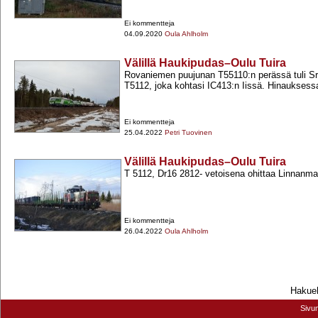
Ei kommentteja
04.09.2020
Oula Ahlholm
Välillä Haukipudas–Oulu Tuira
Rovaniemen puujunan T55110:n perässä tuli S
T5112, joka kohtasi IC413:n Iissä. Hinauksessa
Ei kommentteja
25.04.2022
Petri Tuovinen
Välillä Haukipudas–Oulu Tuira
T 5112, Dr16 2812-​ vetoisena ohittaa Linnan
Ei kommentteja
26.04.2022
Oula Ahlholm
Hakueh
Sivu