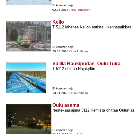
Ei kommentteja
02.06.2024
Pietu Tuovinen
Kello
T 5112 lähenee Kellon entistä liikennepaikkaa.
Ei kommentteja
25.04.2024
Oula Ahlholm
Välillä Haukipudas–Oulu Tuira
T 5112 ohittaa Rajakylän.
Ei kommentteja
13.04.2023
Oula Ahlholm
Oulu asema
Nestekaasujuna 5112 Kemistä ohittaa Oulun a
Ei kommentteja