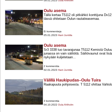
09.01.2023
Oula Ahlholm
Oulu asema
Tällä kertaa T5112 oli pitkähkö konttijuna Dv1
tässä ohitetaan Oulun rautatieasemaa.
Ei kommentteja
05.01.2023
Harri Junttila
Oulu asema
Sr3 3338 tuo tavarajunaa T5112 Kemistä Ouluun
junassa on vain säiliöitä. Säiliövaunut ovat li
nykyään kuljetetaan...
2 kommenttia
02.01.2023
Harri Junttila
Välillä Haukipudas–Oulu Tuira
Raakapuuta pohjoisesta. T 5112 ohittaa Vahtol
3 kommenttia
04.10.2022
Oula Ahlholm