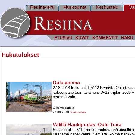
Resiina-lehti
Museojunat
Keskustelu
Va
ETUSIVU
KUVAT
KOMMENTIT
HAKU
Hakutulokset
Oulu asema
27.8.2018 kulkenut T 5112 Kemistä Oulu tavara
kokoonpanoltaan tällainen. Dv12-​triplan 2635 +
perässä vain...
Ei kommentteja
27.08.2018
Toni Lassila
Välillä Haukipudas–Oulu Tuira
Siinäkin oli T 5112 melko mukavannäköisellä k
Muutama paperivaunu Kemistä, kolme pankkov