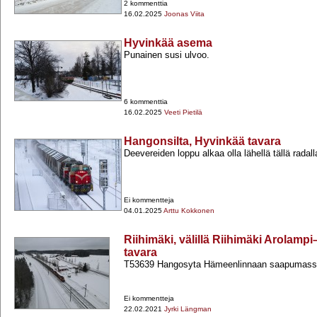
2 kommenttia
16.02.2025
Joonas Viita
Hyvinkää asema
Punainen susi ulvoo.
6 kommenttia
16.02.2025
Veeti Pietilä
Hangonsilta, Hyvinkää tavara
Deevereiden loppu alkaa olla lähellä tällä radall
Ei kommentteja
04.01.2025
Arttu Kokkonen
Riihimäki, välillä Riihimäki Arolampi
tavara
T53639 Hangosyta Hämeenlinnaan saapumassa
Ei kommentteja
22.02.2021
Jyrki Längman