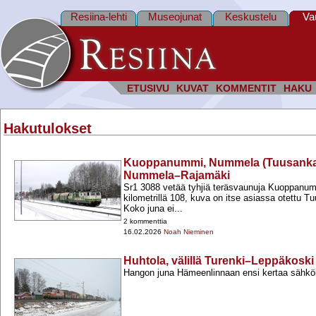
Resiina-lehti
Museojunat
Keskustelu
Va
ETUSIVU
KUVAT
KOMMENTIT
HAKU
Hakutulokset
Kuoppanummi, Nummela (Tuusankaari
Nummela–Rajamäki
Sr1 3088 vetää tyhjiä teräsvaunuja Kuoppan
kilometrillä 108, kuva on itse asiassa otettu T
Koko juna ei...
2 kommenttia
16.02.2026
Noah Nieminen
Huhtola, välillä Turenki–Leppäkoski 
Hangon juna Hämeenlinnaan ensi kertaa sähköl