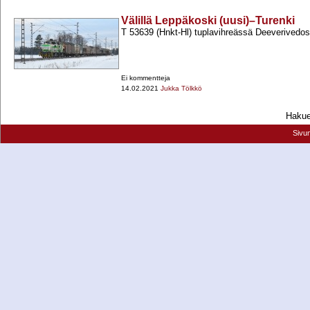
Välillä Leppäkoski (uusi)–Turenki
T 53639 (Hnkt-​Hl) tuplavihreässä Deeverivedoss
Ei kommentteja
14.02.2021
Jukka Tölkkö
Hakueh
Sivu