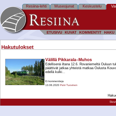
Resiina-lehti
Museojunat
Keskustelu
Va
ETUSIVU
KUVAT
KOMMENTIT
HAKU
Hakutulokset
Välillä Pikkarala–Muhos
Edellisenä iltana 12.6. Rovaniemeltä Ouluun tu
päättivät jatkaa yhteistä matkaa Oulusta Kouv
edellä kulki...
Ei kommentteja
13.06.2020
Petri Tuovinen
Hakue
Sivu