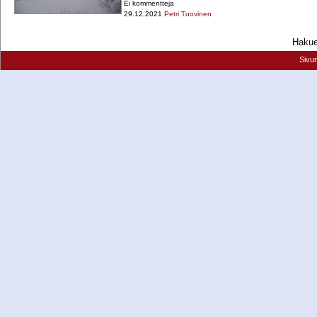
Ei kommentteja
29.12.2021
Petri Tuovinen
Hakueh
Sivu