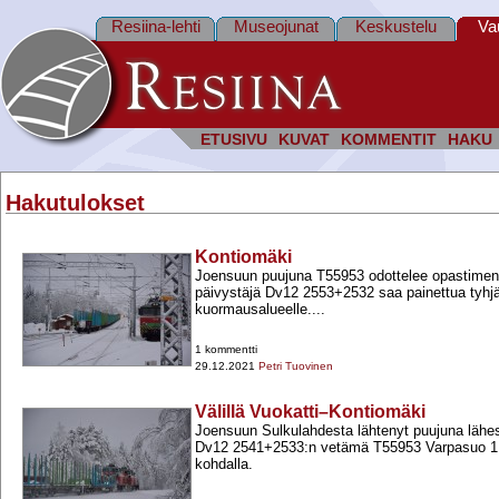
Resiina-lehti
Museojunat
Keskustelu
Va
ETUSIVU
KUVAT
KOMMENTIT
HAKU
Hakutulokset
Kontiomäki
Joensuun puujuna T55953 odottelee opastimen
päivystäjä Dv12 2553+​2532 saa painettua tyhj
kuormausalueelle....
1 kommentti
29.12.2021
Petri Tuovinen
Välillä Vuokatti–Kontiomäki
Joensuun Sulkulahdesta lähtenyt puujuna lähe
Dv12 2541+​2533:n vetämä T55953 Varpasuo 1 
kohdalla.