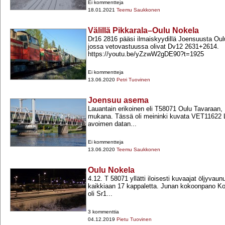
Ei kommentteja
18.01.2021
Teemu Saukkonen
Välillä Pikkarala–Oulu Nokela
Dr16 2816 pääsi ilmaiskyydillä Joensuusta Ou
jossa vetovastuussa olivat Dv12 2631+​2614.
https://youtu.be/yZzwW2gDE90?t=1925
Ei kommentteja
13.06.2020
Petri Tuovinen
Joensuu asema
Lauantain erikoinen eli T58071 Oulu Tavaraan, D
mukana. Tässä oli meininki kuvata VET11622 
avoimen datan...
Ei kommentteja
13.06.2020
Teemu Saukkonen
Oulu Nokela
4.12. T 58071 yllätti iloisesti kuvaajat öljyvaunuil
kaikkiaan 17 kappaletta. Junan kokoonpano Kont
oli Sr1...
3 kommenttia
04.12.2019
Pietu Tuovinen