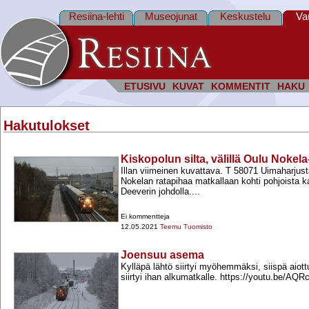
Resiina-lehti
Museojunat
Keskustelu
Va
ETUSIVU
KUVAT
KOMMENTIT
HAKU
Hakutulokset
Kiskopolun silta, välillä Oulu Noke
Illan viimeinen kuvattava. T 58071 Uimaharjust
Nokelan ratapihaa matkallaan kohti pohjoista 
Deeverin johdolla....
Ei kommentteja
12.05.2021
Teemu Tuomisto
Joensuu asema
Kylläpä lähtö siirtyi myöhemmäksi, siispä aiot
siirtyi ihan alkumatkalle. https://youtu.be/A