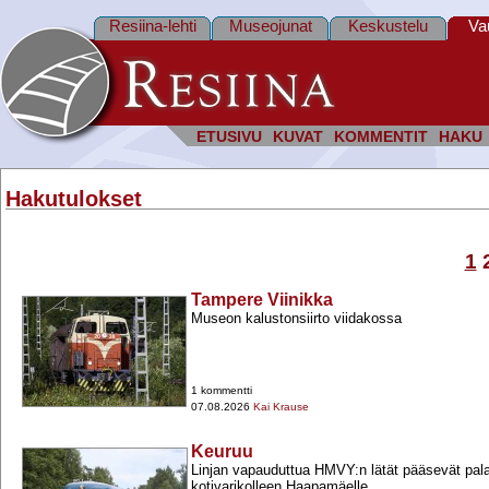
Resiina-lehti
Museojunat
Keskustelu
Va
ETUSIVU
KUVAT
KOMMENTIT
HAKU
Hakutulokset
1
Tampere Viinikka
Museon kalustonsiirto viidakossa
1 kommentti
07.08.2026
Kai Krause
Keuruu
Linjan vapauduttua HMVY:n lätät pääsevät pal
kotivarikolleen Haapamäelle.