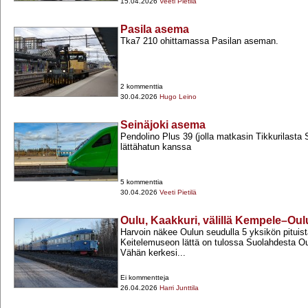
15.04.2026
Veeti Pietilä
Pasila asema
Tka7 210 ohittamassa Pasilan aseman.
2 kommenttia
30.04.2026
Hugo Leino
Seinäjoki asema
Pendolino Plus 39 (jolla matkasin Tikkurilasta S
lättähatun kanssa
5 kommenttia
30.04.2026
Veeti Pietilä
Oulu, Kaakkuri, välillä Kempele–Oulu
Harvoin näkee Oulun seudulla 5 yksikön pituista
Keitelemuseon lättä on tulossa Suolahdesta Ou
Vähän kerkesi...
Ei kommentteja
26.04.2026
Harri Junttila