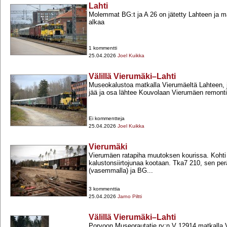
Lahti
Molemmat BG:t ja A 26 on jätetty Lahteen ja 
alkaa
1 kommentti
25.04.2026
Joel Kuikka
Välillä Vierumäki–Lahti
Museokalustoa matkalla Vierumäeltä Lahteen, 
jää ja osa lähtee Kouvolaan Vierumäen remonti
Ei kommentteja
25.04.2026
Joel Kuikka
Vierumäki
Vierumäen ratapiha muutoksen kourissa. Kohti
kalustonsiirtojunaa kootaan. Tka7 210, sen p
(vasemmalla) ja BG...
3 kommenttia
25.04.2026
Jarno Piltti
Välillä Vierumäki–Lahti
Porvoon Museorautatie ry:n V 12914 matkalla 