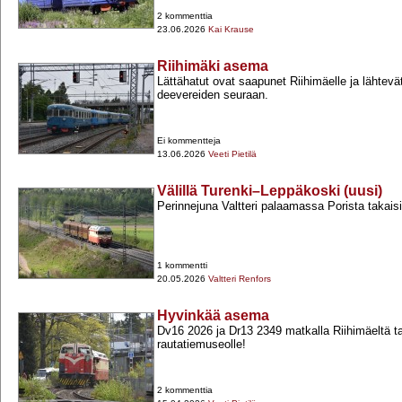
2 kommenttia
23.06.2026
Kai Krause
Riihimäki asema
Lättähatut ovat saapunet Riihimäelle ja lähtevät 
deevereiden seuraan.
Ei kommentteja
13.06.2026
Veeti Pietilä
Välillä Turenki–Leppäkoski (uusi)
Perinnejuna Valtteri palaamassa Porista takais
1 kommentti
20.05.2026
Valtteri Renfors
Hyvinkää asema
Dv16 2026 ja Dr13 2349 matkalla Riihimäeltä 
rautatiemuseolle!
2 kommenttia