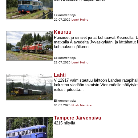
Ei kommentteja
22.07.2026
Leevi Heino
Keuruu
Punaiset ja siniset junat kohtaavat Keuruulla. D
matkalla Alavudelta Jyväskylään, ja lättähatut l
kohtauksen jälkeen...
Ei kommentteja
22.07.2026
Leevi Heino
Lahti
V 12917 valmistautuu lähtöön Lahden ratapihal
kalustoa viedään takaisin Vierumäelle säilytyks
reilusti pituutta...
Ei kommentteja
04.07.2026
Noah Nieminen
Tampere Järvensivu
4215 niityllä