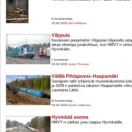
Ei kommentteja
25.04.2026
Ilari Inkiläinen
Vilppula
Keväiseen perjantaihin Vilppulan hiljaisella rata
aikaa oikeinpa junakohtaus, kun HMVY:n siirt
Hyvinkään...
1 kommentti
03.04.2026
Julius Thurman
Välillä Pihlajavesi–Haapamäki
Seinäjoen tallit tyhjenivät museokalustosta k
ja 4209:n palatessa takaisin Haapamäelle viiko
Launtaina Lättä...
Ei kommentteja
03.04.2026
Eemil Liukkonen
Hyvinkää asema
HMVY:n värikäs juna saapuu Hyvinkäälle.