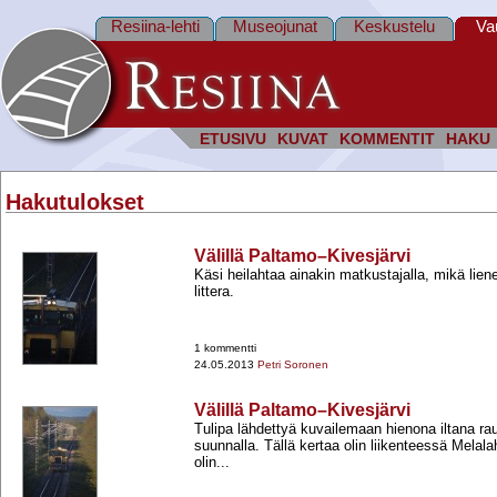
Resiina-lehti
Museojunat
Keskustelu
Va
ETUSIVU
KUVAT
KOMMENTIT
HAKU
Hakutulokset
Välillä Paltamo–Kivesjärvi
Käsi heilahtaa ainakin matkustajalla, mikä lie
littera.
1 kommentti
24.05.2013
Petri Soronen
Välillä Paltamo–Kivesjärvi
Tulipa lähdettyä kuvailemaan hienona iltana ra
suunnalla. Tällä kertaa olin liikenteessä Melal
olin...