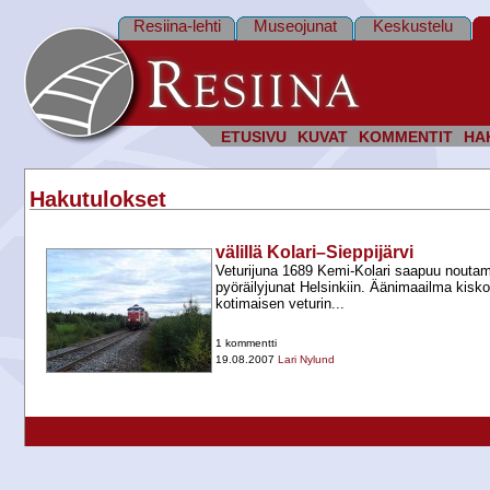
Resiina-lehti
Museojunat
Keskustelu
ETUSIVU
KUVAT
KOMMENTIT
HA
Hakutulokset
välillä Kolari–Sieppijärvi
Veturijuna 1689 Kemi-​Kolari saapuu noutam
pyöräilyjunat Helsinkiin. Äänimaailma kisk
kotimaisen veturin...
1 kommentti
19.08.2007
Lari Nylund