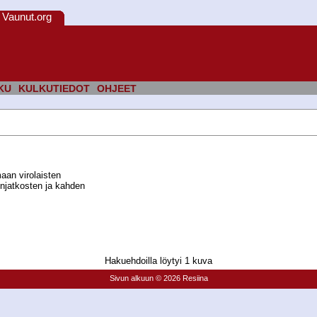
Vaunut.org
KU
KULKUTIEDOT
OHJEET
aan virolaisten
onjatkosten ja kahden
Hakuehdoilla löytyi 1 kuva
Sivun alkuun
© 2026 Resiina