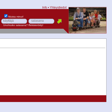
Info
•
Yhteystiedot
Muista minut!
Unohtuiko salasana?
Rekisteröidy!