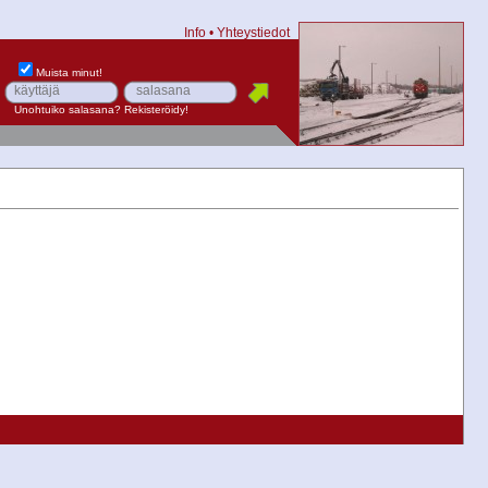
Info
•
Yhteystiedot
Muista minut!
Unohtuiko salasana?
Rekisteröidy!