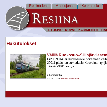
Resiina-lehti
Museojunat
Keskustelu
ETUSIVU
KUVAT
KOMMENTIT
HA
Hakutulokset
Välillä Ruokosuo–Siilinjärvi ase
Dr20 29014 jäi Ruokosuolle hoitamaan vaiht
29011 pääsi paluumatkalle Kouvolaan tyhji
Tässä 29011 siirtyy...
3 kommenttia
01.06.2026
Eemil Liukkonen