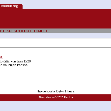
Vaunut.org
KU
KULKUTIEDOT
OHJEET
ma
otöitä, kun taas Dr20
en vaunujen kanssa.
Hakuehdoilla löytyi 1 kuva
Sivun alkuun
© 2026 Resiina