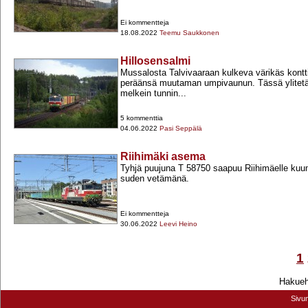
Ei kommentteja
18.08.2022
Teemu Saukkonen
Hillosensalmi
Mussalosta Talvivaaraan kulkeva värikäs kontt
peräänsä muutaman umpivaunun. Tässä ylitet
melkein tunnin...
5 kommenttia
04.06.2022
Pasi Seppälä
Riihimäki asema
Tyhjä puujuna T 58750 saapuu Riihimäelle ku
suden vetämänä.
Ei kommentteja
30.06.2022
Leevi Heino
1
Hakuehd
Sivu