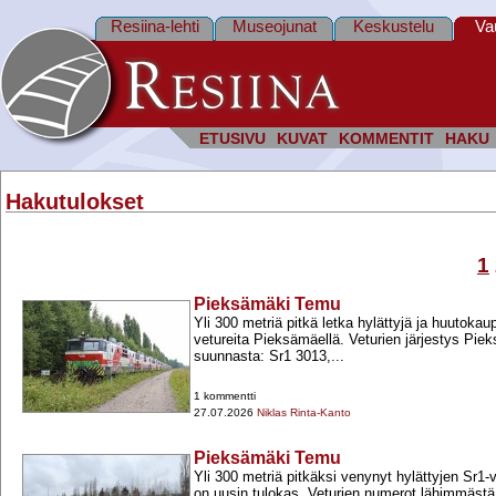
Resiina-lehti
Museojunat
Keskustelu
Va
ETUSIVU
KUVAT
KOMMENTIT
HAKU
Hakutulokset
1
Pieksämäki Temu
Yli 300 metriä pitkä letka hylättyjä ja huutoka
vetureita Pieksämäellä. Veturien järjestys P
suunnasta: Sr1 3013,...
1 kommentti
27.07.2026
Niklas Rinta-Kanto
Pieksämäki Temu
Yli 300 metriä pitkäksi venynyt hylättyjen Sr1-​
on uusin tulokas. Veturien numerot lähimmäst