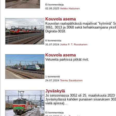
Ei kommentteja
02.06.2025
Veikko Hattunen
Kouvola asema
Kouvolan raatopätkässä majailivat "kylminä" Sr
3061, 3013 ja 3068 sekä terhakkaampana yksil
Digirata-​3018.
6 kommenttia
31.07.2024
Jukka P. T. Ruuskanen
Kouvola asema
Vetureita parkissa pitkät rivit.
1 kommentti
24.07.2024
Teemu Saukkonen
Jyväskylä
Jo seisonnassa 3052 oli 25. maaliskuuta 2023 vi
Jyväskylässä kahden punaisen sisaruksen 302
vielä ajossa)...
Ei kommentteja