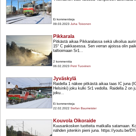
Ei kommentteja
09.03.2023
Juha Toivonen
Pikkarala
Pitkästä aikaa Pikkaralassa sekä ulkoilua auri
15° C pakkasessa. Sen verran ajoissa olin paika
taltioimaan Sr1...
2 kommenttia
06.02.2023
Petri Tuovinen
Jyväskylä
Raidella 1 näkee pitkästä aikaa taas IC juna (I
Helsinki) joku kulki Sr1 vedolla. Raidella 2 on
joku...
Ei kommentteja
22.02.2022
Stefan Baumeister
Kouvola Oikoraide
Kuusankosken tuotteita matkalla satamaan. K
nähden jotenkin pieni juna. https://youtu.be/