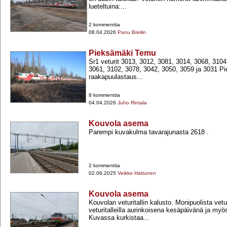
lueteltuina:...
2 kommenttia
08.04.2026
Panu Breilin
Pieksämäki Temu
Sr1 veturit 3013, 3012, 3081, 3014, 3068, 3104
3061, 3102, 3078, 3042, 3050, 3059 ja 3031 Pi
raakapuulastaus...
8 kommenttia
04.04.2026
Juho Rintala
Kouvola asema
Parempi kuvakulma tavarajunasta 2618 .
2 kommenttia
02.06.2025
Veikko Hattunen
Kouvola asema
Kouvolan veturitallin kalusto. Monipuolista vetu
veturitalleilla aurinkoisena kesäpäivänä ja myös
Kuvassa kurkistaa...