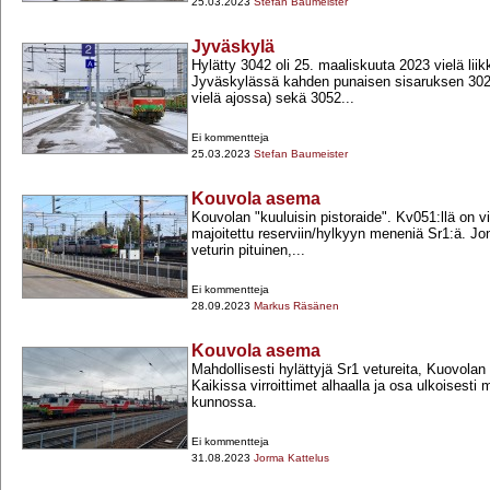
25.03.2023
Stefan Baumeister
Jyväskylä
Hylätty 3042 oli 25. maaliskuuta 2023 vielä liikk
Jyväskylässä kahden punaisen sisaruksen 302
vielä ajossa) sekä 3052...
Ei kommentteja
25.03.2023
Stefan Baumeister
Kouvola asema
Kouvolan "kuuluisin pistoraide". Kv051:llä on v
majoitettu reserviin/hylkyyn meneniä Sr1:ä. Jon
veturin pituinen,...
Ei kommentteja
28.09.2023
Markus Räsänen
Kouvola asema
Mahdollisesti hylättyjä Sr1 vetureita, Kuovola
Kaikissa virroittimet alhaalla ja osa ulkoisest
kunnossa.
Ei kommentteja
31.08.2023
Jorma Kattelus