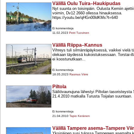
Välillä Oulu Tuira–Haukipudas
Nyt suunta on toisinpäin. Oulusta Kemiin ajett
voimin, Dv12 2660 ollessa hinauksessa.
https://youtu.be/qHGn00ldKMs?t=640
Ei kommentteja
11.02.2023
Petri Tuovinen
Välillä Riippa–Kannus
Vihreys tuli silmänräpäyksessä, vaikkei vielä 
olekaan täydessä kukoistuksessaan. Torstai-​i
ei koostunutkaan...
Ei kommentteja
18.05.2023
Rasmus Viirre
Piltola
Säiliövaunujuna lähestyi Piltolan tasoristeyst
21.4.2010 matkalla Turusta Toijalan suuntaan.
Ei kommentteja
21.04.2010
Tapio Keränen
Välillä Tampere asema–Tampere Vii
Yksinäinen susi tulossa Tampereen asemalta ko