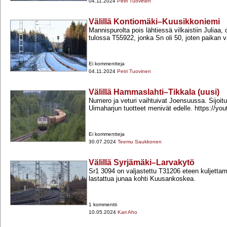
04.11.2024
Petri Tuovinen
Välillä Kontiomäki–Kuusikkoniemi
Mannispurolta pois lähtiessä vilkaistiin Juliaa, 
tulossa T55922, jonka Sn oli 50, joten paikan v
Ei kommentteja
04.11.2024
Petri Tuovinen
Välillä Hammaslahti–Tikkala (uusi)
Numero ja veturi vaihtuivat Joensuussa. Sijoitus
Uimaharjun tuotteet menivät edelle. https://y
Ei kommentteja
30.07.2024
Teemu Saukkonen
Välillä Syrjämäki–Larvakytö
Sr1 3094 on valjastettu T31206 eteen kuljetta
lastattua junaa kohti Kuusankoskea.
1 kommentti
10.05.2024
Kari Aho