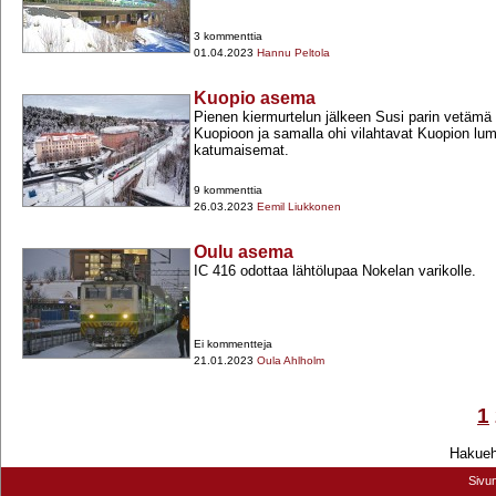
3 kommenttia
01.04.2023
Hannu Peltola
Kuopio asema
Pienen kiermurtelun jälkeen Susi parin vetämä
Kuopioon ja samalla ohi vilahtavat Kuopion lum
katumaisemat.
9 kommenttia
26.03.2023
Eemil Liukkonen
Oulu asema
IC 416 odottaa lähtölupaa Nokelan varikolle.
Ei kommentteja
21.01.2023
Oula Ahlholm
1
Hakuehd
Sivu