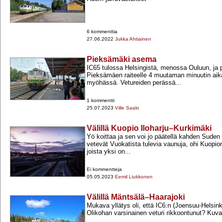
6 kommenttia
27.06.2022
Jukka Ahtiainen
Pieksämäki asema
IC65 tulossa Helsingistä, menossa Ouluun, j
Pieksämäen raiteelle 4 muutaman minuutin aik
myöhässä. Vetureiden perässä...
1 kommentti
25.07.2023
Ville Saalo
Välillä Kuopio Iloharju–Kurkimäki
Yö koittaa ja sen voi jo päätellä kahden Suden
vetevät Vuokatista tulevia vaunuja, ohi Kuopi
joista yksi on...
Ei kommentteja
05.05.2023
Eemil Liukkonen
Välillä Mäntsälä–Haarajoki
Mukava yllätys oli, että IC6:n (Joensuu-​Helsinki)
Olikohan varsinainen veturi rikkoontunut? Kuvas