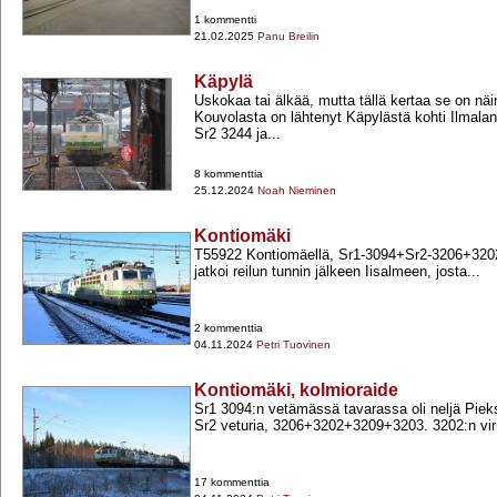
1 kommentti
21.02.2025
Panu Breilin
Käpylä
Uskokaa tai älkää, mutta tällä kertaa se on nä
Kouvolasta on lähtenyt Käpylästä kohti Ilmalan
Sr2 3244 ja...
8 kommenttia
25.12.2024
Noah Nieminen
Kontiomäki
T55922 Kontiomäellä, Sr1-​3094+​Sr2-​3206+​32
jatkoi reilun tunnin jälkeen Iisalmeen, josta...
2 kommenttia
04.11.2024
Petri Tuovinen
Kontiomäki, kolmioraide
Sr1 3094:n vetämässä tavarassa oli neljä Pi
Sr2 veturia, 3206+​3202+​3209+​3203. 3202:n virro
17 kommenttia