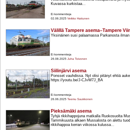
Kuvassa kurkistaa...
Ei kommentteja
02.06.2025
Veikko Hattunen
Välillä Tampere asema–Tampere Vii
Yksinäinen susi palaamassa Parkanosta ilman
Ei kommentteja
26.08.2025
Juha Toivonen
Siilinjärvi asema
Ponsset vauhdissa. Nyt olisi pitänyt ehtiä auk
https://youtu.be/J-​CJvW7J_BA
Ei kommentteja
26.06.2025
Teemu Saukkonen
Pieksämäki asema
Tyhjä rikkihappojuna matkalla Ruokosuolta Mu
Tammikuusta alkaen Mussalosta on alettu tuo
rikkihappoa kerran viikossa kulussa...