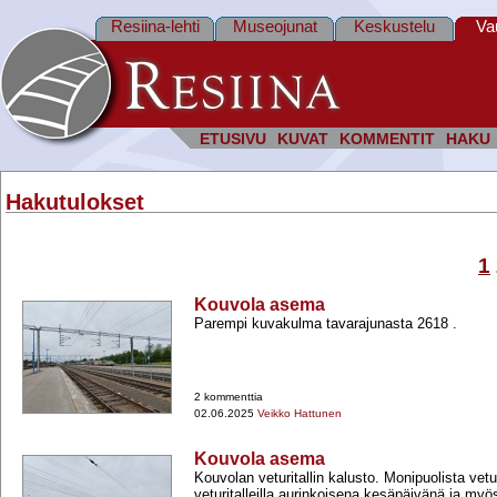
Resiina-lehti
Museojunat
Keskustelu
Va
ETUSIVU
KUVAT
KOMMENTIT
HAKU
Hakutulokset
1
Kouvola asema
Parempi kuvakulma tavarajunasta 2618 .
2 kommenttia
02.06.2025
Veikko Hattunen
Kouvola asema
Kouvolan veturitallin kalusto. Monipuolista vetu
veturitalleilla aurinkoisena kesäpäivänä ja myös