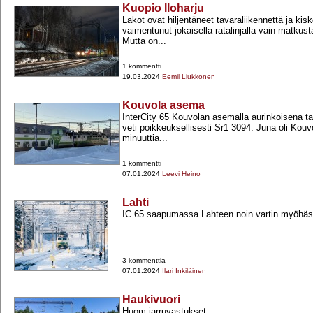
Kuopio Iloharju
Lakot ovat hiljentäneet tavaraliikennettä ja kis
vaimentunut jokaisella ratalinjalla vain matkusta
Mutta on...
1 kommentti
19.03.2024
Eemil Liukkonen
Kouvola asema
InterCity 65 Kouvolan asemalla aurinkoisena t
veti poikkeuksellisesti Sr1 3094. Juna oli Kouv
minuuttia...
1 kommentti
07.01.2024
Leevi Heino
Lahti
IC 65 saapumassa Lahteen noin vartin myöhäs
3 kommenttia
07.01.2024
Ilari Inkiläinen
Haukivuori
Huom jarruvastukset