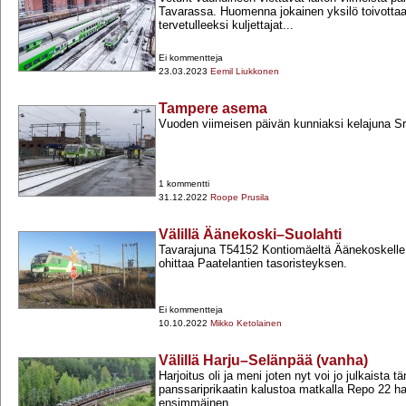
Tavarassa. Huomenna jokainen yksilö toivotta
tervetulleeksi kuljettajat...
Ei kommentteja
23.03.2023
Eemil Liukkonen
Tampere asema
Vuoden viimeisen päivän kunniaksi kelajuna Sr3
1 kommentti
31.12.2022
Roope Prusila
Välillä Äänekoski–Suolahti
Tavarajuna T54152 Kontiomäeltä Äänekoskelle
ohittaa Paatelantien tasoristeyksen.
Ei kommentteja
10.10.2022
Mikko Ketolainen
Välillä Harju–Selänpää (vanha)
Harjoitus oli ja meni joten nyt voi jo julkaista 
panssariprikaatin kalustoa matkalla Repo 22 ha
ensimmäinen...