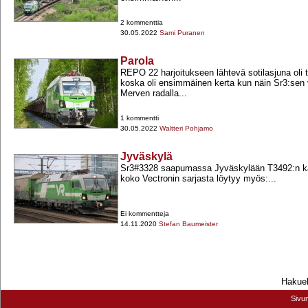
2 kommenttia
30.05.2022
Sami Puranen
Parola
REPO 22 harjoitukseen lähtevä sotilasjuna oli to
koska oli ensimmäinen kerta kun näin Sr3:sen 
Merven radalla...
1 kommentti
30.05.2022
Waltteri Pohjamo
Jyväskylä
Sr3#3328 saapumassa Jyväskylään T3492:n ka
koko Vectronin sarjasta löytyy myös:...
Ei kommentteja
14.11.2020
Stefan Baumeister
Hakueh
Sivu