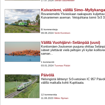
17.07.2024
Stefan Baumeister
Kuivaniemi, välillä Simo–Myllykanga
Rovaniemeltä Ylivieskaan raakapuuts kuljettav
Kuivaniemen aseman. Vetojuhtana toimii Sr3 
Ei kommentteja
09.06.2024
Vertti Kontinen
Välillä Vuohijärvi–Selänpää (uusi)
Kontiomäen-​Joutsenon puujuna ohittaa Selänpä
säteet ylettävät vielä peltojen yli kylän koillisr
saman...
1 kommentti
03.01.2024
Tuomas Pätäri
Päivölä
Helsingistä lähtenyt Sr3-​vetoinen IC 957 Päivöl
välillä matkalla kohti Kupittaata.
12 kommenttia
11.06.2023
Mikko Nyman