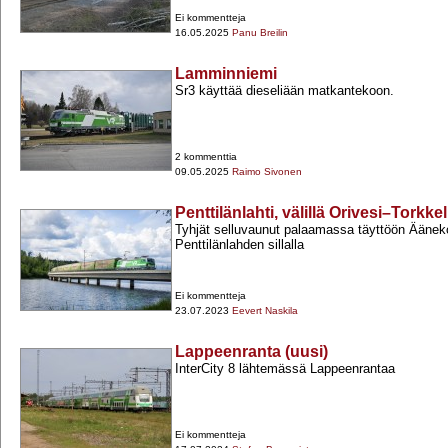
Ei kommentteja
16.05.2025
Panu Breilin
Lamminniemi
Sr3 käyttää dieseliään matkantekoon.
2 kommenttia
09.05.2025
Raimo Sivonen
Penttilänlahti, välillä Orivesi–Torkkel
Tyhjät selluvaunut palaamassa täyttöön Ääneko
Penttilänlahden sillalla
Ei kommentteja
23.07.2023
Eevert Naskila
Lappeenranta (uusi)
InterCity 8 lähtemässä Lappeenrantaa
Ei kommentteja