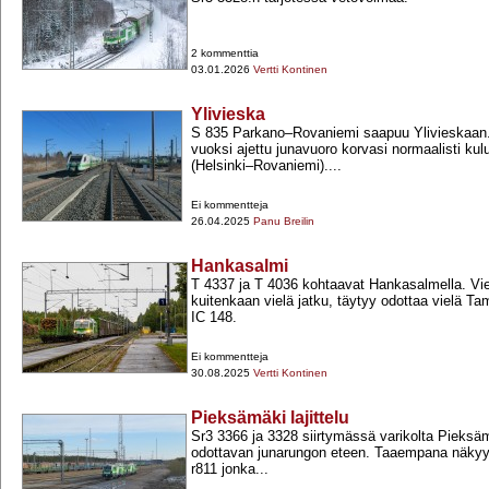
2 kommenttia
03.01.2026
Vertti Kontinen
Ylivieska
S 835 Parkano–Rovaniemi saapuu Ylivieskaan.
vuoksi ajettu junavuoro korvasi normaalisti ku
(Helsinki–Rovaniemi)....
Ei kommentteja
26.04.2025
Panu Breilin
Hankasalmi
T 4337 ja T 4036 kohtaavat Hankasalmella. Vie
kuitenkaan vielä jatku, täytyy odottaa vielä T
IC 148.
Ei kommentteja
30.08.2025
Vertti Kontinen
Pieksämäki lajittelu
Sr3 3366 ja 3328 siirtymässä varikolta Pieksä
odottavan junarungon eteen. Taaempana näkyy
r811 jonka...