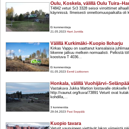
Oulu, Koskela, välillä Oulu Tuira–H
T4842 veturi Sr3 3328 seisoi virroittimet alhaall
käynnissä. Ilmeisesti onnettomuuspaikalta oli k
Ei kommentteja
21.05.2023
Harri Junttila
Välillä Kurkimäki–Kuopio Iloharju
Kirkas Vappu on saattanut kansalaisia juhlimaan
liikenne jatkuu melkein normaalisti. Pelkistä tö
koostuva T 4036...
Ei kommentteja
01.05.2023
Eemil Liukkonen
Honkala, välillä Vuohijärvi–Selänpää
Vastakuva Jukka Martion loistavalle otokselle 60
http://vaunut.org/kuva/73891 Veturit ovat kutak
kohdilla,...
3 kommenttia
29.04.2023
Pasi Seppälä
Kuopio tavara
Veturit vaunuineen viettävät lakon viimeistä p