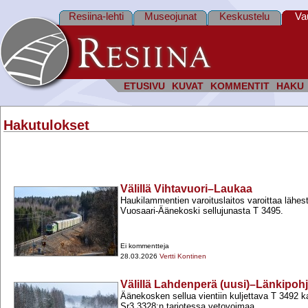
Resiina-lehti
Museojunat
Keskustelu
Va
ETUSIVU
KUVAT
KOMMENTIT
HAKU
Hakutulokset
Välillä Vihtavuori–Laukaa
Haukilammentien varoituslaitos varoittaa lähes
Vuosaari-​Äänekoski sellujunasta T 3495.
Ei kommentteja
28.03.2026
Vertti Kontinen
Välillä Lahdenperä (uusi)–Länkipohj
Äänekosken sellua vientiin kuljettava T 3492 ka
Sr3 3328:n tarjotessa vetovoimaa.