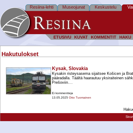
Resiina-lehti
Museojunat
Keskustelu
Va
ETUSIVU
KUVAT
KOMMENTIT
HAKU
Hakutulokset
Kysak, Slovakia
Kysakin risteysasema sijaitsee Košicen ja Brat
pääradalla. Täältä haarautuu yksiraiteinen sähk
Prešoviin....
Ei kommentteja
13.05.2025
Otto Tuomainen
Hakue
Sivu