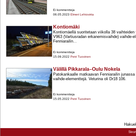
Ei kommentteja
06.05.2023
Elmeri Lehtovirta
Kontiomäki
Kontiomäellä suoritetaan viikolla 38 vaihteiden 
V963 (Vartiusradan erkanemisvaihde) vaihde-​ele
Fenniarailin...
Ei kommentteja
15.09.2022
Petri Tuovinen
Välillä Pikkarala–Oulu Nokela
Patokankaalle matkaavan Fenniarailin junassa 
vaihde-​elementtejä. Veturina oli Dr18 106.
Ei kommentteja
15.05.2022
Petri Tuovinen
Hakueh
Sivu