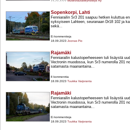
??.??.????
Museorautatieyhdistys Ry
Sopenkorpi, Lahti
Fenniarailin Sr3 201 saapuu hetken kuluttua e
syksyiseen Lahteen, seuranaan Dr18 102 ja ka
sekä...
Ei kommentteja
18.09.2023
Joonas Pio
Rajamäki
Fenniarailin kalustoperheeseen tuli lisäystä u
Vectronin muodossa, kun Sr3 numerolla 201 no
satamasta maanantaina...
8 kommenttia
18.09.2023
Tuukka Varjoranta
Rajamäki
Fenniarailin kalustoperheeseen tuli lisäystä u
Vectronin muodossa, kun Sr3 numerolla 201 no
satamasta maanantaina...
Ei kommentteja
18.09.2023
Tuukka Varjoranta