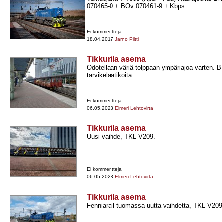
070465-​0 +​ BOv 070461-​9 +​ Kbps.
Ei kommentteja
18.04.2017
Jarno Piltti
Tikkurila asema
Odotellaan väriä tolppaan ympäriajoa varten. B
tarvikelaatikoita.
Ei kommentteja
06.05.2023
Elmeri Lehtovirta
Tikkurila asema
Uusi vaihde, TKL V209.
Ei kommentteja
06.05.2023
Elmeri Lehtovirta
Tikkurila asema
Fenniarail tuomassa uutta vaihdetta, TKL V209