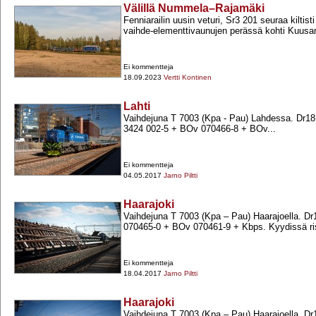
Välillä Nummela–Rajamäki
Fenniarailin uusin veturi, Sr3 201 seuraa kiltist
vaihde-​elementtivaunujen perässä kohti Kuus
Ei kommentteja
18.09.2023
Vertti Kontinen
Lahti
Vaihdejuna T 7003 (Kpa -​ Pau) Lahdessa. Dr18
3424 002-​5 +​ BOv 070466-​8 +​ BOv...
Ei kommentteja
04.05.2017
Jarno Piltti
Haarajoki
Vaihdejuna T 7003 (Kpa – Pau) Haarajoella. Dr
070465-​0 +​ BOv 070461-​9 +​ Kbps. Kyydissä r
Ei kommentteja
18.04.2017
Jarno Piltti
Haarajoki
Vaihdejuna T 7003 (Kpa – Pau) Haarajoella. Dr