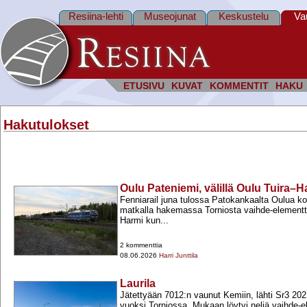
Resiina-lehti
Museojunat
Keskustelu
Va
ETUSIVU
KUVAT
KOMMENTIT
HAKU
Hakutulokset
Oulu Pateniemi, välillä Oulu Tuira–
Fenniarail juna tulossa Patokankaalta Oulua koh
matkalla hakemassa Torniosta vaihde-​element
Harmi kun...
2 kommenttia
08.06.2026
Harri Junttila
Laurila
Jätettyään 7012:n vaunut Kemiin, lähti Sr3 20
vuoksi Torniossa. Mukaan löytyi neljä vaihde-​