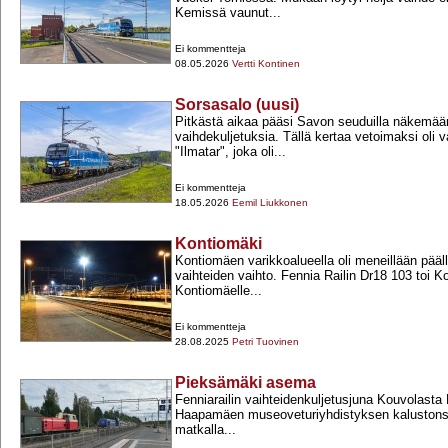
Kemissä vaunut...
Ei kommentteja
08.05.2026
Vertti Kontinen
Sorsasalo (uusi)
Pitkästä aikaa pääsi Savon seuduilla näkemään
vaihdekuljetuksia. Tällä kertaa vetoimaksi oli v
"Ilmatar", joka oli...
Ei kommentteja
18.05.2026
Eemil Liukkonen
Kontiomäki
Kontiomäen varikkoalueella oli meneillään pääl
vaihteiden vaihto. Fennia Railin Dr18 103 toi K
Kontiomäelle...
Ei kommentteja
28.08.2025
Petri Tuovinen
Pieksämäki asema
Fenniarailin vaihteidenkuljetusjuna Kouvolasta
Haapamäen museoveturiyhdistyksen kalustonsii
matkalla...