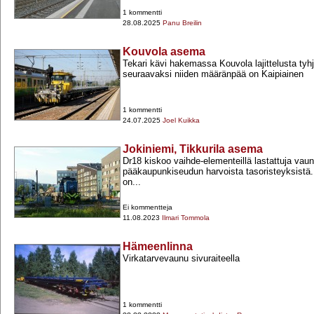
1 kommentti
28.08.2025
Panu Breilin
Kouvola asema
Tekari kävi hakemassa Kouvola lajittelusta tyh
seuraavaksi niiden määränpää on Kaipiainen
1 kommentti
24.07.2025
Joel Kuikka
Jokiniemi, Tikkurila asema
Dr18 kiskoo vaihde-​elementeillä lastattuja vaun
pääkaupunkiseudun harvoista tasoristeyksistä.
on...
Ei kommentteja
11.08.2023
Ilmari Tommola
Hämeenlinna
Virkatarvevaunu sivuraiteella
1 kommentti