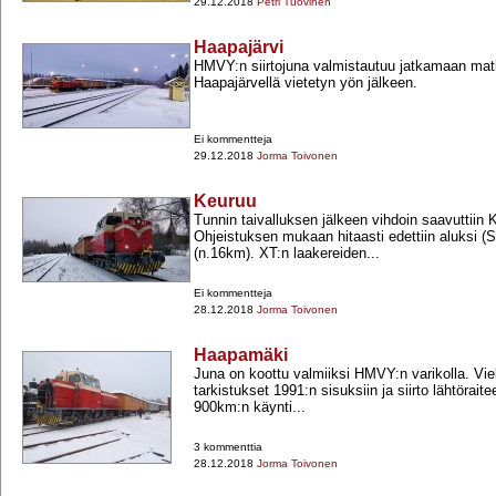
29.12.2018
Petri Tuovinen
Haapajärvi
HMVY:n siirtojuna valmistautuu jatkamaan ma
Haapajärvellä vietetyn yön jälkeen.
Ei kommentteja
29.12.2018
Jorma Toivonen
Keuruu
Tunnin taivalluksen jälkeen vihdoin saavuttiin K
Ohjeistuksen mukaan hitaasti edettiin aluksi (S
(n.16km). XT:n laakereiden...
Ei kommentteja
28.12.2018
Jorma Toivonen
Haapamäki
Juna on koottu valmiiksi HMVY:n varikolla. Vie
tarkistukset 1991:n sisuksiin ja siirto lähtöraite
900km:n käynti...
3 kommenttia
28.12.2018
Jorma Toivonen