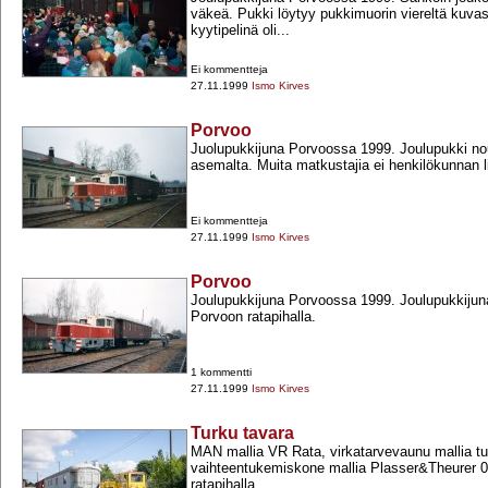
väkeä. Pukki löytyy pukkimuorin viereltä kuv
kyytipelinä oli...
Ei kommentteja
27.11.1999
Ismo Kirves
Porvoo
Juolupukkijuna Porvoossa 1999. Joulupukki n
asemalta. Muita matkustajia ei henkilökunnan li
Ei kommentteja
27.11.1999
Ismo Kirves
Porvoo
Joulupukkijuna Porvoossa 1999. Joulupukkijun
Porvoon ratapihalla.
1 kommentti
27.11.1999
Ismo Kirves
Turku tavara
MAN mallia VR Rata, virkatarvevaunu mallia t
vaihteentukemiskone mallia Plasser&Theurer 
ratapihalla....