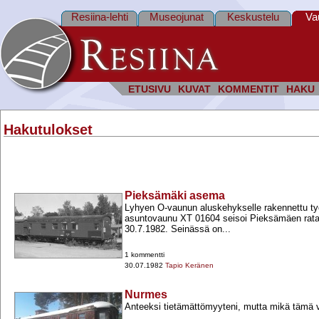
Resiina-lehti
Museojunat
Keskustelu
Va
ETUSIVU
KUVAT
KOMMENTIT
HAKU
Hakutulokset
Pieksämäki asema
Lyhyen O-​vaunun aluskehykselle rakennettu ty
asuntovaunu XT 01604 seisoi Pieksämäen ratapi
30.7.1982. Seinässä on...
1 kommentti
30.07.1982
Tapio Keränen
Nurmes
Anteeksi tietämättömyyteni, mutta mikä tämä