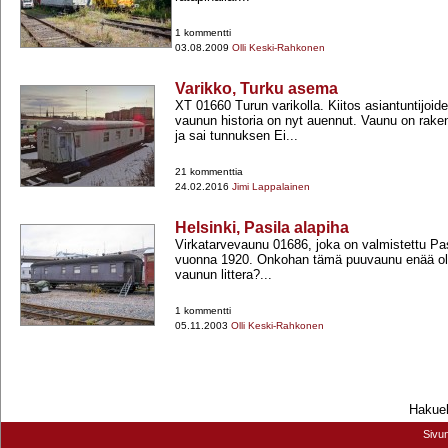
1 kommentti
03.08.2009
Olli Keski-Rahkonen
Varikko, Turku asema
XT 01660 Turun varikolla. Kiitos asiantuntijoi
vaunun historia on nyt auennut. Vaunu on rak
ja sai tunnuksen Ei...
21 kommenttia
24.02.2016
Jimi Lappalainen
Helsinki, Pasila alapiha
Virkatarvevaunu 01686, joka on valmistettu Pas
vuonna 1920. Onkohan tämä puuvaunu enää ole
vaunun littera?...
1 kommentti
05.11.2003
Olli Keski-Rahkonen
Hakueh
Sivu