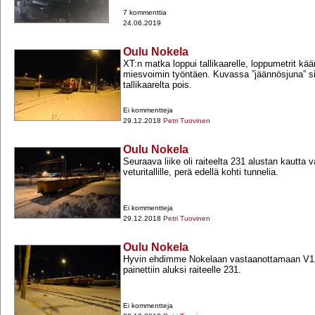
7 kommenttia
24.06.2019
Oulu Nokela
XT:n matka loppui tallikaarelle, loppumetrit kä
miesvoimin työntäen. Kuvassa ”jäännösjuna” s
tallikaarelta pois.
Ei kommentteja
29.12.2018
Petri Tuovinen
Oulu Nokela
Seuraava liike oli raiteelta 231 alustan kautta v
veturitallille, perä edellä kohti tunnelia.
Ei kommentteja
29.12.2018
Petri Tuovinen
Oulu Nokela
Hyvin ehdimme Nokelaan vastaanottamaan V12
painettiin aluksi raiteelle 231.
Ei kommentteja