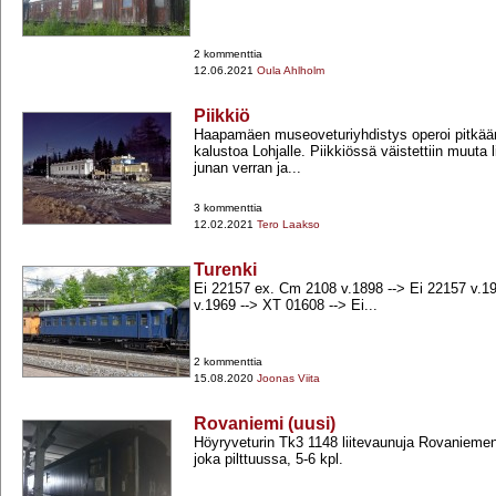
2 kommenttia
12.06.2021
Oula Ahlholm
Piikkiö
Haapamäen museoveturiyhdistys operoi pitkää
kalustoa Lohjalle. Piikkiössä väistettiin muuta 
junan verran ja...
3 kommenttia
12.02.2021
Tero Laakso
Turenki
Ei 22157 ex. Cm 2108 v.1898 -​-​> Ei 22157 v.19
v.1969 -​-​> XT 01608 -​-​> Ei...
2 kommenttia
15.08.2020
Joonas Viita
Rovaniemi (uusi)
Höyryveturin Tk3 1148 liitevaunuja Rovaniemen ve
joka pilttuussa, 5-​6 kpl.