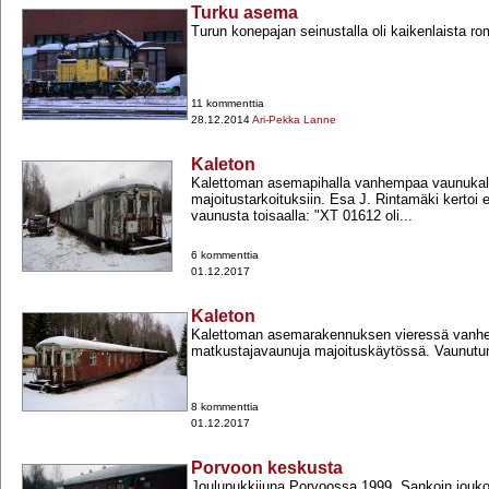
Turku asema
Turun konepajan seinustalla oli kaikenlaista ro
11 kommenttia
28.12.2014
Ari-Pekka Lanne
Kaleton
Kalettoman asemapihalla vanhempaa vaunukal
majoitustarkoituksiin. Esa J. Rintamäki kertoi
vaunusta toisaalla: "XT 01612 oli...
6 kommenttia
01.12.2017
Kaleton
Kalettoman asemarakennuksen vieressä vanh
matkustajavaunuja majoituskäytössä. Vaunutunn
8 kommenttia
01.12.2017
Porvoon keskusta
Joulupukkijuna Porvoossa 1999. Sankoin jouko