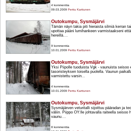
4 kommenttia
09.03.2009
Perttu Karttunen
Outokumpu, Sysmäjärvi
Tämän näyn takia piti hieraista silmiä kerran tai
upottaa pääni lumihankeen varmistaakseni että 
hereillä....
9 kommenttia
10.01.2009
Perttu Karttunen
Outokumpu, Sysmäjärvi
Yksi Piipolle tuoduista Vgk -​ vaunuista seisoo e
tasoristeyksen toisella puolella. Vaunun paika
varmistettu varsin...
4 kommenttia
10.01.2009
Perttu Karttunen
Outokumpu, Sysmäjärvi
Sysmäjärven veturitalli sijoittuu pääradan ja teo
väliin. Piippo OY:lle johtavalla raiteella seisoo 
vaunu....
8 kommenttia