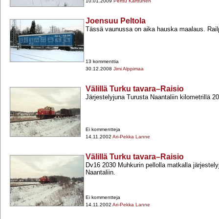
10.01.2009
Perttu Karttunen
Joensuu Peltola
Tässä vaunussa on aika hauska maalaus. Rail
13 kommenttia
30.12.2008
Jimi Alppimaa
Välillä Turku tavara–Raisio
Järjestelyjuna Turusta Naantaliin kilometrillä 20
Ei kommentteja
14.11.2002
Ari-Pekka Lanne
Välillä Turku tavara–Raisio
Dv16 2030 Muhkurin pellolla matkalla järjestel
Naantaliin.
Ei kommentteja
14.11.2002
Ari-Pekka Lanne