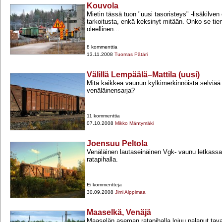
Kouvola
Mietin tässä tuon "uusi tasoristeys" -​lisäkilve
tarkoitusta, enkä keksinyt mitään. Onko se tien
oleellinen...
8 kommenttia
13.11.2008
Tuomas Pätäri
Välillä Lempäälä–Mattila (uusi)
Mitä kaikkea vaunun kylkimerkinnöistä selviää
venäläinensarja?
11 kommenttia
07.10.2008
Mikko Mäntymäki
Joensuu Peltola
Venäläinen lautaseinäinen Vgk-​ vaunu letkass
ratapihalla.
Ei kommentteja
30.09.2008
Jimi Alppimaa
Maaselkä, Venäjä
Maaselän aseman ratapihalla lojuu palanut tav