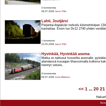
4 kommenttia
08.07.2008
Jarno Piltti
Lahti, Joutjärvi
Perjantai-​iltapäivän norkoilu kilometritolpan 1
kannattaa. Ensin tuo Dv12 2740 yhden venälä
1 kommentti
23.05.2008
Jarno Piltti
Hyvinkää, Hyvinkää asema
Matka on taittunut Isoverilta asemalle: pyöräti
alamäessä kuvaajan lihasvoimalla kulkeva kak
mennyt veturia...
9 kommenttia
09.07.2008
Jussi Mäkinen
<<
1
...
20
21
Hakuehd
Sivu