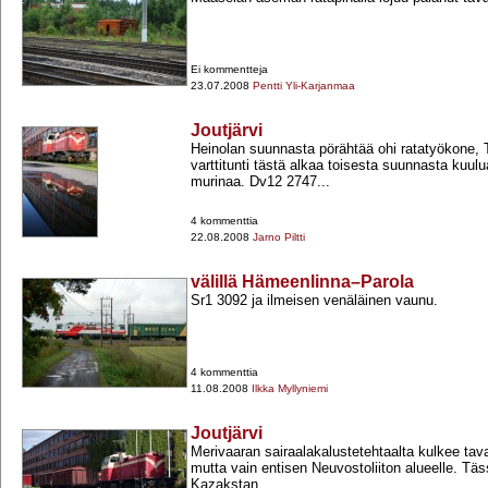
Ei kommentteja
23.07.2008
Pentti Yli-Karjanmaa
Joutjärvi
Heinolan suunnasta pörähtää ohi ratatyökone, T
varttitunti tästä alkaa toisesta suunnasta kuulu
murinaa. Dv12 2747...
4 kommenttia
22.08.2008
Jarno Piltti
välillä Hämeenlinna–Parola
Sr1 3092 ja ilmeisen venäläinen vaunu.
4 kommenttia
11.08.2008
Ilkka Myllyniemi
Joutjärvi
Merivaaran sairaalakalustetehtaalta kulkee tav
mutta vain entisen Neuvostoliiton alueelle. T
Kazakstan....