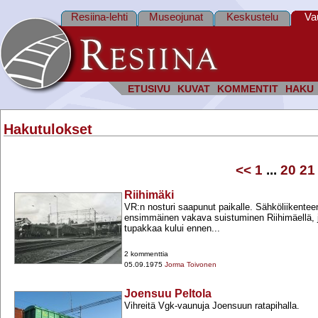
Resiina-lehti
Museojunat
Keskustelu
Va
ETUSIVU
KUVAT
KOMMENTIT
HAKU
Hakutulokset
<<
1
...
20
21
Riihimäki
VR:n nosturi saapunut paikalle. Sähköliikentee
ensimmäinen vakava suistuminen Riihimäellä, j
tupakkaa kului ennen...
2 kommenttia
05.09.1975
Jorma Toivonen
Joensuu Peltola
Vihreitä Vgk-​vaunuja Joensuun ratapihalla.