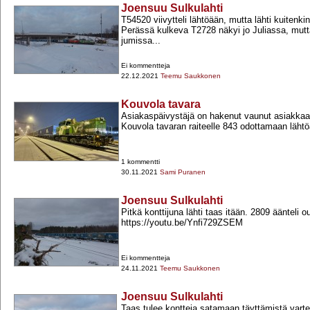
Joensuu Sulkulahti
T54520 viivytteli lähtöään, mutta lähti kuitenkin
Perässä kulkeva T2728 näkyi jo Juliassa, mutt
jumissa...
Ei kommentteja
22.12.2021
Teemu Saukkonen
Kouvola tavara
Asiakaspäivystäjä on hakenut vaunut asiakkaalt
Kouvola tavaran raiteelle 843 odottamaan lähtö
1 kommentti
30.11.2021
Sami Puranen
Joensuu Sulkulahti
Pitkä konttijuna lähti taas itään. 2809 äänteli o
https://youtu.be/Ynfi729ZSEM
Ei kommentteja
24.11.2021
Teemu Saukkonen
Joensuu Sulkulahti
Taas tulee kontteja satamaan täyttämistä varte