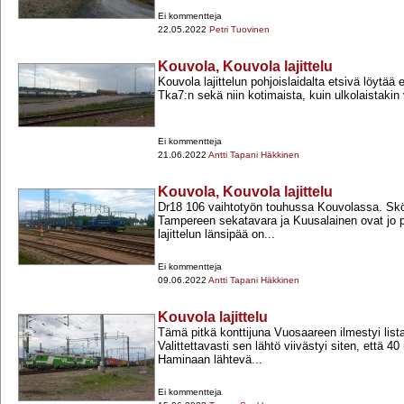
Ei kommentteja
22.05.2022
Petri Tuovinen
Kouvola, Kouvola lajittelu
Kouvola lajittelun pohjoislaidalta etsivä löytä
Tka7:n sekä niin kotimaista, kuin ulkolaistakin
Ei kommentteja
21.06.2022
Antti Tapani Häkkinen
Kouvola, Kouvola lajittelu
Dr18 106 vaihtotyön touhussa Kouvolassa. Sköl
Tampereen sekatavara ja Kuusalainen ovat jo p
lajittelun länsipää on...
Ei kommentteja
09.06.2022
Antti Tapani Häkkinen
Kouvola lajittelu
Tämä pitkä konttijuna Vuosaareen ilmestyi listal
Valittettavasti sen lähtö viivästyi siten, että 4
Haminaan lähtevä...
Ei kommentteja