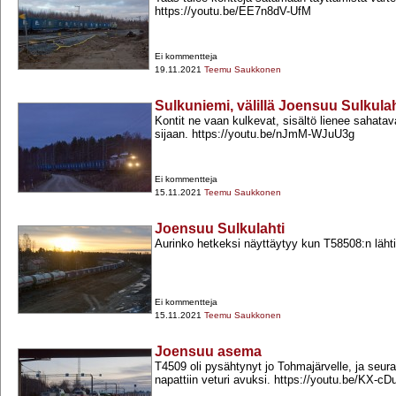
https://youtu.be/EE7n8dV-​UfM
Ei kommentteja
19.11.2021
Teemu Saukkonen
Sulkuniemi, välillä Joensuu Sulkulaht
Kontit ne vaan kulkevat, sisältö lienee sahatav
sijaan. https://youtu.be/nJmM-​WJuU3g
Ei kommentteja
15.11.2021
Teemu Saukkonen
Joensuu Sulkulahti
Aurinko hetkeksi näyttäytyy kun T58508:n läht
Ei kommentteja
15.11.2021
Teemu Saukkonen
Joensuu asema
T4509 oli pysähtynyt jo Tohmajärvelle, ja seur
napattiin veturi avuksi. https://youtu.be/KX-