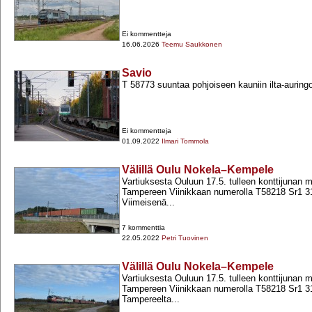
Ei kommentteja
16.06.2026
Teemu Saukkonen
Savio
T 58773 suuntaa pohjoiseen kauniin ilta-​aurin
Ei kommentteja
01.09.2022
Ilmari Tommola
Välillä Oulu Nokela–Kempele
Vartiuksesta Ouluun 17.5. tulleen konttijunan m
Tampereen Viinikkaan numerolla T58218 Sr1 31
Viimeisenä...
7 kommenttia
22.05.2022
Petri Tuovinen
Välillä Oulu Nokela–Kempele
Vartiuksesta Ouluun 17.5. tulleen konttijunan m
Tampereen Viinikkaan numerolla T58218 Sr1 31
Tampereelta...