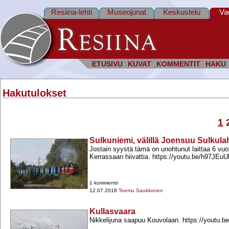
Resiina-lehti
Museojunat
Keskustelu
Va
ETUSIVU
KUVAT
KOMMENTIT
HAKU
Hakutulokset
1
Sulkuniemi, välillä Joensuu Sulkulaht
Jostain syystä tämä on unohtunut laittaa 6 vuot
Kerrassaan hiivattia. https://youtu.be/h97JEu
1 kommentti
12.07.2018
Teemu Saukkonen
Kullasvaara
Nikkelijuna saapuu Kouvolaan. https://yout