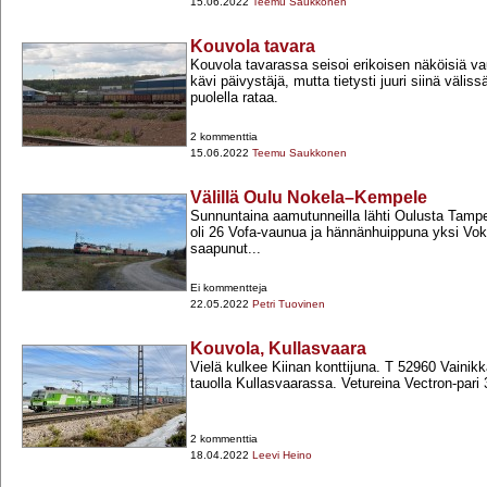
15.06.2022
Teemu Saukkonen
Kouvola tavara
Kouvola tavarassa seisoi erikoisen näköisiä v
kävi päivystäjä, mutta tietysti juuri siinä välissä
puolella rataa.
2 kommenttia
15.06.2022
Teemu Saukkonen
Välillä Oulu Nokela–Kempele
Sunnuntaina aamutunneilla lähti Oulusta Tampe
oli 26 Vofa-​vaunua ja hännänhuippuna yksi Vok
saapunut...
Ei kommentteja
22.05.2022
Petri Tuovinen
Kouvola, Kullasvaara
Vielä kulkee Kiinan konttijuna. T 52960 Vainik
tauolla Kullasvaarassa. Vetureina Vectron-​pari
2 kommenttia
18.04.2022
Leevi Heino