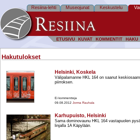
Resiina-lehti
Museojunat
Keskustelu
Va
ETUSIVU
KUVAT
KOMMENTIT
HAKU
Hakutulokset
Helsinki, Koskela
Välipalamanne HKL 164 on saanut keskiosaan
piirroksen.
Ei kommentteja
09.08.2012
Jorma Rauhala
Karhupuisto, Helsinki
Sama dominovaunu HKL 164 vastapuolen pysä
linjalla 1A Käpylään.