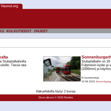
Vaunut.org
KU
KULKUTIEDOT
OHJEET
valta
Sonnenburgerhof
 Stubaitalbahnilla
Stubaitalbahn on 18 
loille. Tässä rata
Fulpmesin kylän ja 
(1000mm) ja käytöss
Ei kommentteja
10.06.2019
Joona Aspeg
Hakuehdoilla löytyi 2 kuvaa
Sivun alkuun
© 2026 Resiina