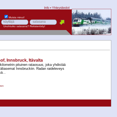
Info
•
Yhteystiedot
Muista minut!
Unohtuiko salasana?
Rekisteröidy!
, Innsbruck, Itävalta
kilometrin pituinen rataosuus, joka yhdistää
väliasemat Innsbruckiin. Radan raideleveys
ä...
ren