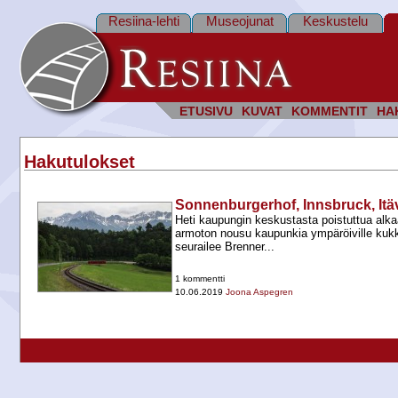
Resiina-lehti
Museojunat
Keskustelu
ETUSIVU
KUVAT
KOMMENTIT
HA
Hakutulokset
Sonnenburgerhof, Innsbruck, Itä
Heti kaupungin keskustasta poistuttua alkaa
armoton nousu kaupunkia ympäröiville kukku
seurailee Brenner...
1 kommentti
10.06.2019
Joona Aspegren