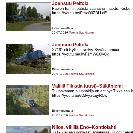
Joensuu Peltola
Puolen tunnin päästä vaunut on haettu. Kiskot 
https://youtu.be/FmxO0ZDLLaE
Ei kommentteja
22.07.2026
Teemu Saukkonen
Joensuu Peltola
X7161 eli Kyllikki siirtyy Syväsatamaan.
https://youtu.be/JwF1mWGQyOg
Ei kommentteja
22.07.2026
Teemu Saukkonen
Välillä Tikkala (uusi)–Säkäniemi
Tuupovaaran puunhakija on ehtinyt Tikkalaan k
https://youtu.be/AMvyzCqyRUw
Ei kommentteja
20.07.2026
Teemu Saukkonen
Nilos, välillä Eno–Kontiolahti
T7176 jälleen sopivasti etuajassa. Puomit eivät