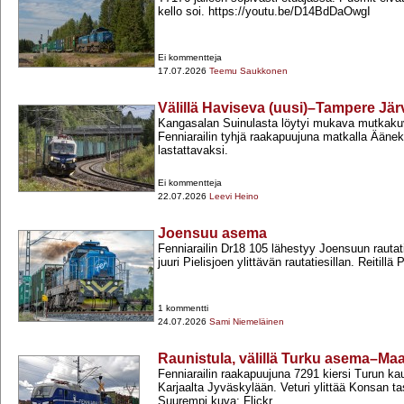
kello soi. https://youtu.be/D14BdDaOwgI
Ei kommentteja
17.07.2026
Teemu Saukkonen
Välillä Haviseva (uusi)–Tampere Jä
Kangasalan Suinulasta löytyi mukava mutkaku
Fenniarailin tyhjä raakapuujuna matkalla Äänek
lastattavaksi.
Ei kommentteja
22.07.2026
Leevi Heino
Joensuu asema
Fenniarailin Dr18 105 lähestyy Joensuun rauta
juuri Pielisjoen ylittävän rautatiesillan. Reitillä 
1 kommentti
24.07.2026
Sami Niemeläinen
Raunistula, välillä Turku asema–Maar
Fenniarailin raakapuujuna 7291 kiersi Turun ka
Karjaalta Jyväskylään. Veturi ylittää Konsan ta
Suurempi kuva: Flickr