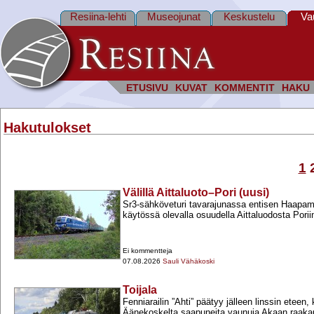
Resiina-lehti
Museojunat
Keskustelu
Va
ETUSIVU
KUVAT
KOMMENTIT
HAKU
Hakutulokset
1
Välillä Aittaluoto–Pori (uusi)
Sr3-​sähköveturi tavarajunassa entisen Haapamä
käytössä olevalla osuudella Aittaluodosta Porii
Ei kommentteja
07.08.2026
Sauli Vähäkoski
Toijala
Fenniarailin ”Ahti” päätyy jälleen linssin eteen,
Äänekoskelta saapuneita vaunuja Akaan raakap