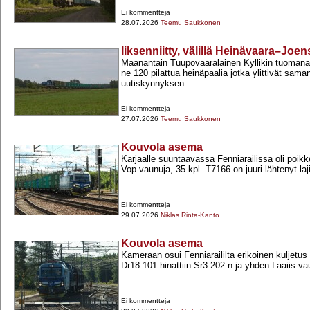
Ei kommentteja
28.07.2026
Teemu Saukkonen
Iiksenniitty, välillä Heinävaara–Joe
Maanantain Tuupovaaralainen Kyllikin tuomana
ne 120 pilattua heinäpaalia jotka ylittivät sam
uutiskynnyksen....
Ei kommentteja
27.07.2026
Teemu Saukkonen
Kouvola asema
Karjaalle suuntaavassa Fenniarailissa oli poik
Vop-​vaunuja, 35 kpl. T7166 on juuri lähtenyt laji
Ei kommentteja
29.07.2026
Niklas Rinta-Kanto
Kouvola asema
Kameraan osui Fenniaraililta erikoinen kuljetus 
Dr18 101 hinattiin Sr3 202:n ja yhden Laaiis-​v
Ei kommentteja