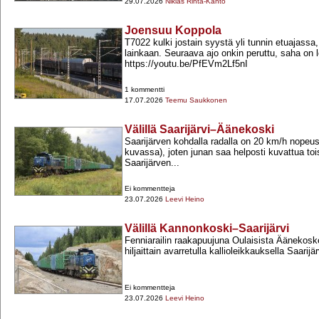
29.07.2026
Niklas Rinta-Kanto
Joensuu Koppola
T7022 kulki jostain syystä yli tunnin etuajassa,
lainkaan. Seuraava ajo onkin peruttu, saha on 
https://youtu.be/PfEVm2Lf5nI
1 kommentti
17.07.2026
Teemu Saukkonen
Välillä Saarijärvi–Äänekoski
Saarijärven kohdalla radalla on 20 km/h nopeusr
kuvassa), joten junan saa helposti kuvattua to
Saarijärven...
Ei kommentteja
23.07.2026
Leevi Heino
Välillä Kannonkoski–Saarijärvi
Fenniarailin raakapuujuna Oulaisista Äänekosk
hiljaittain avarretulla kallioleikkauksella Saarij
Ei kommentteja
23.07.2026
Leevi Heino