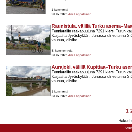
1 kommentti
23.07.2026
Jimi Lappalainen
Raunistula, välillä Turku asema–Maar
Fenniarailin raakapuujuna 7291 kiersi Turun ka
Karjaalta Jyväskylään. Junassa oli veturina Sr
vaunua, olisiko...
Ei kommentteja
23.07.2026
Jimi Lappalainen
Aurajoki, välillä Kupittaa–Turku as
Fenniarailin raakapuujuna 7291 kiersi Turun ka
Karjaalta Jyväskylään. Junassa oli veturina Sr
vaunua, olisiko...
1 kommentti
23.07.2026
Jimi Lappalainen
1
Hakuehd
Sivu