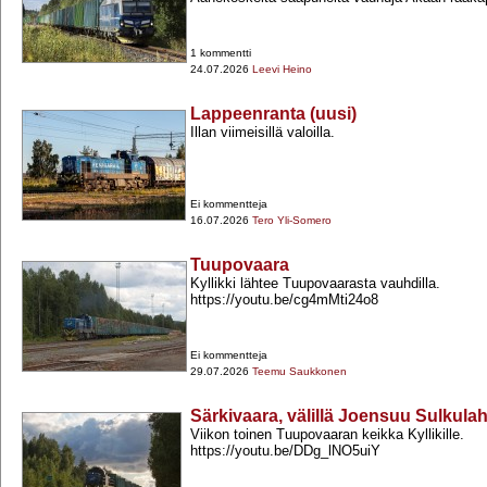
1 kommentti
24.07.2026
Leevi Heino
Lappeenranta (uusi)
Illan viimeisillä valoilla.
Ei kommentteja
16.07.2026
Tero Yli-Somero
Tuupovaara
Kyllikki lähtee Tuupovaarasta vauhdilla.
https://youtu.be/cg4mMti24o8
Ei kommentteja
29.07.2026
Teemu Saukkonen
Särkivaara, välillä Joensuu Sulkula
Viikon toinen Tuupovaaran keikka Kyllikille.
https://youtu.be/DDg_lNO5uiY