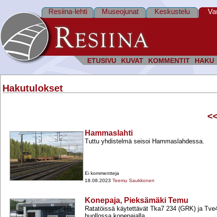
Resiina-lehti
Museojunat
Keskustelu
Va
ETUSIVU
KUVAT
KOMMENTIT
HAKU
Hakutulokset
<
Hammaslahti
Tuttu yhdistelmä seisoi Hammaslahdessa.
Ei kommentteja
18.08.2023
Teemu Saukkonen
Konepaja, Pieksämäki Temu
Ratatöissä käytettävät Tka7 234 (GRK) ja Tve4
huollossa konepajalla.