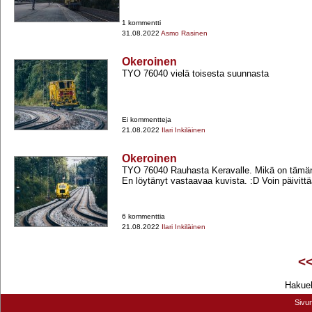
1 kommentti
31.08.2022
Asmo Rasinen
Okeroinen
TYO 76040 vielä toisesta suunnasta
Ei kommentteja
21.08.2022
Ilari Inkiläinen
Okeroinen
TYO 76040 Rauhasta Keravalle. Mikä on tämän
En löytänyt vastaavaa kuvista. :D Voin päivittää
6 kommenttia
21.08.2022
Ilari Inkiläinen
<
Hakueh
Sivu