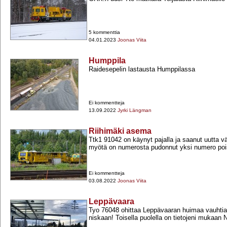
5 kommenttia
04.01.2023
Joonas Viita
Humppila
Raidesepelin lastausta Humppilassa
Ei kommentteja
13.09.2022
Jyrki Längman
Riihimäki asema
Ttk1 91042 on käynyt pajalla ja saanut uutta vä
myötä on numerosta pudonnut yksi numero poi
Ei kommentteja
03.08.2022
Joonas Viita
Leppävaara
Tyo 76048 ohittaa Leppävaaran huimaa vauhtia. 
niskaan! Toisella puolella on tietojeni mukaan Nr