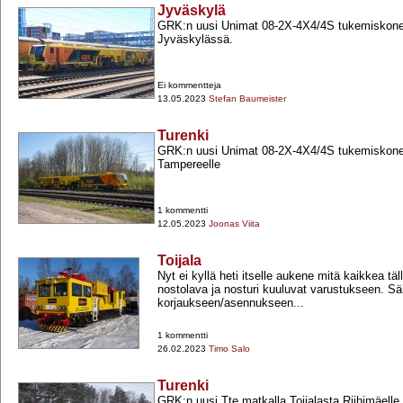
Jyväskylä
GRK:n uusi Unimat 08-​2X-​4X4/4S tukemiskone
Jyväskylässä.
Ei kommentteja
13.05.2023
Stefan Baumeister
Turenki
GRK:n uusi Unimat 08-​2X-​4X4/4S tukemiskone
Tampereelle
1 kommentti
12.05.2023
Joonas Viita
Toijala
Nyt ei kyllä heti itselle aukene mitä kaikkea täl
nostolava ja nosturi kuuluvat varustukseen. S
korjaukseen/asennukseen...
1 kommentti
26.02.2023
Timo Salo
Turenki
GRK:n uusi Tte matkalla Toijalasta Riihimäelle