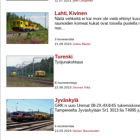
11.07.2023
Jyrki Längman
Lahti, Kivinen
Näitä vehkeitä ei kai moni ole vielä ehtinyt kuv
raunioiden komeat kukat ovat toisella puolella 
nuo...
3 kommenttia
21.06.2023
Jukka Martio
Turenki
Työjunakohtaus
Ei kommentteja
22.06.2023
Joonas Viita
Jyväskylä
GRK:n uusi Unimat 08-​2X-​4X4/4S tukemiskone
Tampereelta Jyväskylään Sr1 3013:lla T4995 ju
4 kommenttia
13.05.2023
Stefan Baumeister