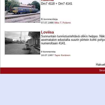
Dm7 4118 +​ Dm7 4141
Ei kommentteja
07.07.1986
Mika T. Polamo
Loviisa
Sunnuntain tunnistustehtävä olikin helppo: Nä
asematalon edustalta suurin piirtein kohti poh
numeroltaan 4141.
9 kommenttia
16.07.1967
Tapio Keränen
Hakueh
Sivu