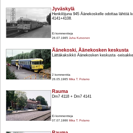
Jyväskylä
Henkilöjuna 945 Äänekoskelle odottaa lähtöä 
4141+​4108.
Ei kommentteja
26.07.1985
Juha Kutvonen
Äänekoski, Äänekosken keskusta
Lättäkaksikkö Äänekosken keskusta -​seisakke
2 kommenttia
26.05.1985
Mika T. Polamo
Rauma
Dm7 4118 +​ Dm7 4141
Ei kommentteja
07.07.1986
Mika T. Polamo
Rauma