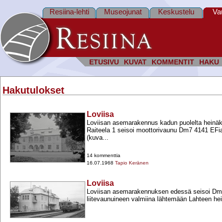
Resiina-lehti
Museojunat
Keskustelu
Va
ETUSIVU
KUVAT
KOMMENTIT
HAKU
Hakutulokset
Loviisa
Loviisan asemarakennus kadun puolelta heinä
Raiteela 1 seisoi moottorivaunu Dm7 4141 EFia
(kuva...
14 kommenttia
16.07.1968
Tapio Keränen
Loviisa
Loviisan asemarakennuksen edessä seisoi Dm7
liitevaunuineen valmiina lähtemään Lahteen h