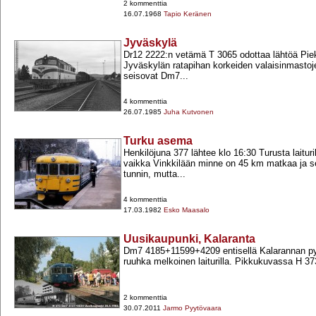
2 kommenttia
16.07.1968
Tapio Keränen
Jyväskylä
Dr12 2222:n vetämä T 3065 odottaa lähtöä Pi
Jyväskylän ratapihan korkeiden valaisinmastoje
seisovat Dm7...
4 kommenttia
26.07.1985
Juha Kutvonen
Turku asema
Henkilöjuna 377 lähtee klo 16:30 Turusta laituril
vaikka Vinkkilään minne on 45 km matkaa ja s
tunnin, mutta...
4 kommenttia
17.03.1982
Esko Maasalo
Uusikaupunki, Kalaranta
Dm7 4185+​11599+​4209 entisellä Kalarannan py
ruuhka melkoinen laiturilla. Pikkukuvassa H 3
2 kommenttia
30.07.2011
Jarmo Pyytövaara