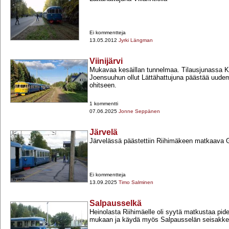
Ei kommentteja
13.05.2012
Jyrki Längman
Viinijärvi
Mukavaa kesäillan tunnelmaa. Tilausjunassa 
Joensuuhun ollut Lättähattujuna päästää uud
ohitseen.
1 kommentti
07.06.2025
Jonne Seppänen
Järvelä
Järvelässä päästettiin Riihimäkeen matkaava G-
Ei kommentteja
13.09.2025
Timo Salminen
Salpausselkä
Heinolasta Riihimäelle oli syytä matkustaa p
mukaan ja käydä myös Salpausselän seisakkee