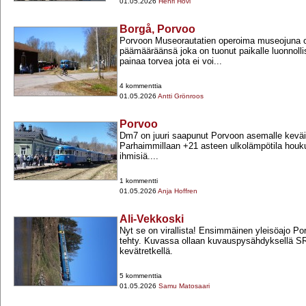
01.05.2026
Henri Hovi
Borgå, Porvoo
Porvoon Museorautatien operoima museojuna
päämääräänsä joka on tuonut paikalle luonnolli
painaa torvea jota ei voi...
4 kommenttia
01.05.2026
Antti Grönroos
Porvoo
Dm7 on juuri saapunut Porvoon asemalle keväi
Parhaimmillaan +​21 asteen ulkolämpötila houkut
ihmisiä....
1 kommentti
01.05.2026
Anja Hoffren
Ali-Vekkoski
Nyt se on virallista! Ensimmäinen yleisöajo Po
tehty. Kuvassa ollaan kuvauspysähdyksellä SR
kevätretkellä.
5 kommenttia
01.05.2026
Samu Matosaari