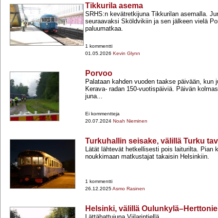
Tikkurila asema
SRHS:n kevätretkijuna Tikkurilan asemalla. J
seuraavaksi Sköldvikiin ja sen jälkeen vielä 
paluumatkaa.
1 kommentti
01.05.2026
Kevin Glynn
Porvoo
Palataan kahden vuoden taakse päivään, kun juh
Kerava-​ radan 150-​vuotispäiviä. Päivän kolma
juna...
Ei kommentteja
20.07.2024
Noah Nieminen
Turkuhallin seisake, välillä Turku ta
Lätät lähtevät hetkellisesti pois laiturilta. Pian
noukkimaan matkustajat takaisin Helsinkiin.
1 kommentti
26.12.2025
Asmo Rasinen
Helsinki, välillä Oulunkylä–Herttoni
Lättähattujuna Viilarintiellä