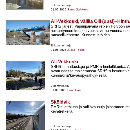
Ei kommentteja
01.05.2026
Samu Saikkonen
Ali-Vekkoski, välillä Olli (uusi)–Hint
SRHS järjesti Vapunpäivänä retken Porvoon ra
heikentyneen kunnon vuoksi viime vuonna ei oll
museoliikennettä. Kunnostustöiden...
Ei kommentteja
01.05.2026
Jukka Tölkkö
Ali-Vekkoski
SRHS:n matkustajia ja PMR:n henkilökuntaa Al
avartuneessa maisemassa SRHS:n kevätretkel
kunniakirja/kuvauspysähdyksellä.
2 kommenttia
01.05.2026
Henri Hovi
Sköldvik
PMR:n lättäjuna ja säiliövaunuja jalostamon ra
kevätretkellä.
Ei kommentteja