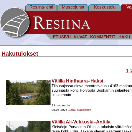
Resiina-lehti
Museojunat
Keskustelu
Va
ETUSIVU
KUVAT
KOMMENTIT
HAKU
Hakutulokset
1
Välillä Hinthaara–Haksi
Tilausajossa oleva moottorivaunu 4163 matkaa
suunnasta kohti Porvoota Boskärr:in selänteen
oli aiemmin...
2 kommenttia
05.06.2026
Samu Saikkonen
Välillä Ali-Vekkoski–Anttila
Yleisöajo Porvoosta Olliin ja takaisin ylittämäs
rajaa kohti Ollia. Takana olevan kaarteen taaks