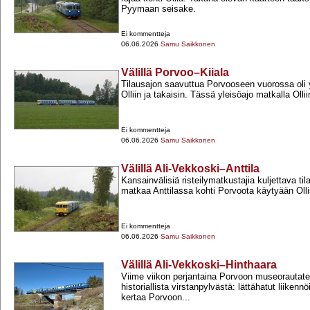
Pyymaan seisake.
Ei kommentteja
06.06.2026
Samu Saikkonen
Välillä Porvoo–Kiiala
Tilausajon saavuttua Porvooseen vuorossa oli 
Olliin ja takaisin. Tässä yleisöajo matkalla Olliin
Ei kommentteja
06.06.2026
Samu Saikkonen
Välillä Ali-Vekkoski–Anttila
Kansainvälisiä risteilymatkustajia kuljettava t
matkaa Anttilassa kohti Porvoota käytyään Oll
Ei kommentteja
06.06.2026
Samu Saikkonen
Välillä Ali-Vekkoski–Hinthaara
Viime viikon perjantaina Porvoon museorautateil
historiallista virstanpylvästä: lättähatut liiken
kertaa Porvoon...