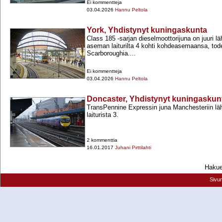
Ei kommentteja
03.04.2026
Hannu Peltola
York, Yhdistynyt kuningaskunta
Class 185 -​sarjan dieselmoottorijuna on juuri l
aseman laiturilta 4 kohti kohdeasemaansa, tod
Scarboroughia....
Ei kommentteja
03.04.2026
Hannu Peltola
Doncaster, Yhdistynyt kuningaskun
TransPennine Expressin juna Manchesteriin lä
laiturista 3.
2 kommenttia
16.01.2017
Juhani Pirttilahti
Hakueh
Sivu