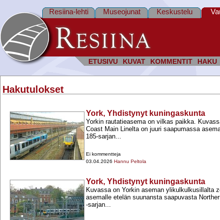
Resiina-lehti
Museojunat
Keskustelu
Va
ETUSIVU
KUVAT
KOMMENTIT
HAKU
Hakutulokset
York, Yhdistynyt kuningaskunta
Yorkin rautatieasema on vilkas paikka. Kuvass
Coast Main Linelta on juuri saapumassa asemal
185-​sarjan...
Ei kommentteja
03.04.2026
Hannu Peltola
York, Yhdistynyt kuningaskunta
Kuvassa on Yorkin aseman ylikulkulkusillalta
asemalle etelän suunansta saapuvasta Norther
-​​sarjan...