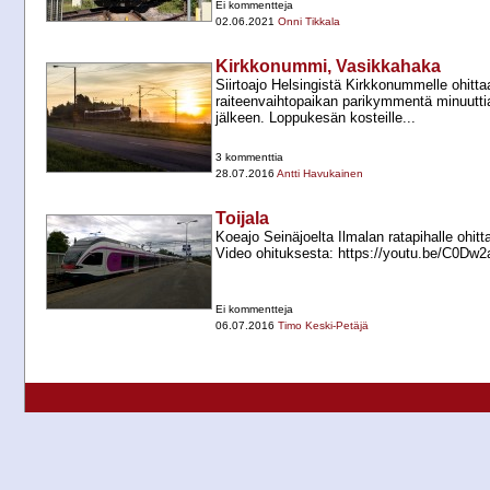
Ei kommentteja
02.06.2021
Onni Tikkala
Kirkkonummi, Vasikkahaka
Siirtoajo Helsingistä Kirkkonummelle ohitt
raiteenvaihtopaikan parikymmentä minuutt
jälkeen. Loppukesän kosteille...
3 kommenttia
28.07.2016
Antti Havukainen
Toijala
Koeajo Seinäjoelta Ilmalan ratapihalle ohittaa
Video ohituksesta: https://youtu.be/C0Dw2a
Ei kommentteja
06.07.2016
Timo Keski-Petäjä