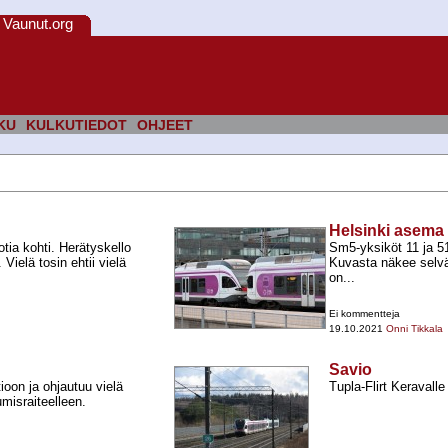
Vaunut.org
KU
KULKUTIEDOT
OHJEET
Helsinki asema
tia kohti. Herätyskello
Sm5-​yksiköt 11 ja 5
 Vielä tosin ehtii vielä
Kuvasta näkee selväs
on...
Ei kommentteja
19.10.2021
Onni Tikkala
Savio
oon ja ohjautuu vielä
Tupla-​Flirt Keravall
misraiteelleen.