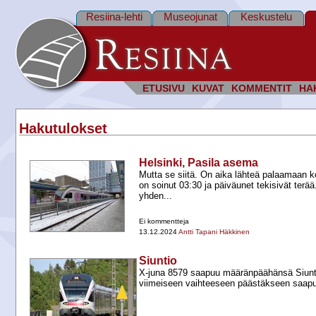
Resiina-lehti
Museojunat
Keskustelu
ETUSIVU
KUVAT
KOMMENTIT
HA
Hakutulokset
Helsinki, Pasila asema
Mutta se siitä. On aika lähteä palaamaan ko
on soinut 03:30 ja päiväunet tekisivät terää.
yhden...
Ei kommentteja
13.12.2024
Antti Tapani Häkkinen
Siuntio
X-​juna 8579 saapuu määränpäähänsä Siunti
viimeiseen vaihteeseen päästäkseen saapu