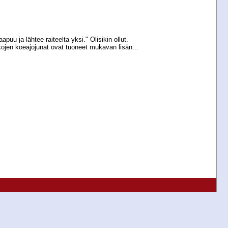
aapuu ja lähtee raiteelta yksi." Olisikin ollut.
ojen koeajojunat ovat tuoneet mukavan lisän...