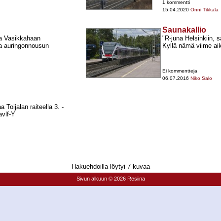
1 kommentti
15.04.2020
Onni Tikkala
Saunakallio
aa Vasikkahaan
"R-​juna Helsinkiin, s
ia auringonnousun
Kyllä nämä viime aik
Ei kommentteja
06.07.2016
Niko Salo
 Toijalan raiteella 3. -​
vlf-​Y
Hakuehdoilla löytyi 7 kuvaa
Sivun alkuun
© 2026 Resiina