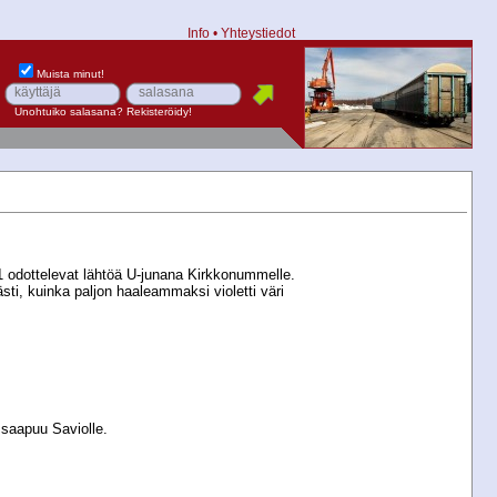
Info
•
Yhteystiedot
Muista minut!
Unohtuiko salasana?
Rekisteröidy!
1 odottelevat lähtöä U-​junana Kirkkonummelle.
ti, kuinka paljon haaleammaksi violetti väri
e saapuu Saviolle.