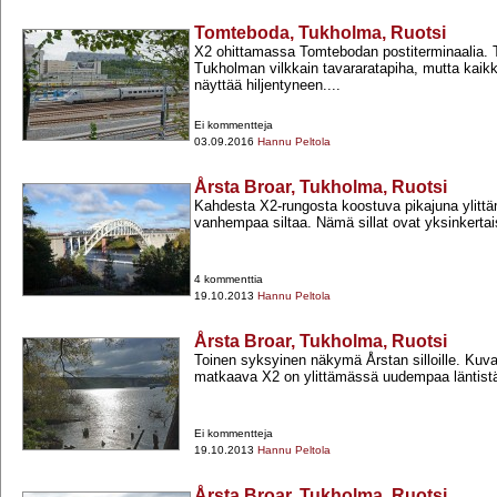
Tomteboda, Tukholma, Ruotsi
X2 ohittamassa Tomtebodan postiterminaalia. T
Tukholman vilkkain tavararatapiha, mutta kaikk
näyttää hiljentyneen....
Ei kommentteja
03.09.2016
Hannu Peltola
Årsta Broar, Tukholma, Ruotsi
Kahdesta X2-​rungosta koostuva pikajuna ylittä
vanhempaa siltaa. Nämä sillat ovat yksinkertais
4 kommenttia
19.10.2013
Hannu Peltola
Årsta Broar, Tukholma, Ruotsi
Toinen syksyinen näkymä Årstan silloille. Kuv
matkaava X2 on ylittämässä uudempaa läntistä 
Ei kommentteja
19.10.2013
Hannu Peltola
Årsta Broar, Tukholma, Ruotsi