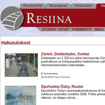
Resiina-lehti
Museojunat
Keskustelu
Va
ETUSIVU
KUVAT
KOMMENTIT
HAKU
Hakutulokset
Zürich, Dolderbahn, Sveitsi
Dolderbahn on 1,328 km pitkä hammasrata Zür
puolivälissä on kohtauspaikka kielettömine vai
hammastankoineen käännetään...
Ei kommentteja
26.10.2016
Tapio Keränen
Djurholms Ösby, Ruotsi
Djursholms Ösbyn asemarakennuksessa oli ke
valokuva asemalta vuodelta 1926. Poika pose
edessä, on helppo uskoa,...