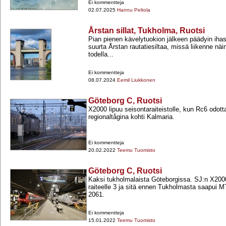
Ei kommentteja
02.07.2025
Hannu Peltola
Årstan sillat, Tukholma, Ruotsi
Pian pienen kävelytuokion jälkeen päädyin iha
suurta Årstan rautatiesiltaa, missä liikenne nä
todella...
Ei kommentteja
08.07.2024
Eemil Liukkonen
Göteborg C, Ruotsi
X2000 lipuu seisontaraiteistolle, kun Rc6 odott
regionaltågina kohti Kalmaria.
Ei kommentteja
20.02.2022
Teemu Tuomisto
Göteborg C, Ruotsi
Kaksi tukholmalaista Göteborgissa. SJ:n X2000
raiteelle 3 ja sitä ennen Tukholmasta saapui MT
2061.
Ei kommentteja
15.01.2022
Teemu Tuomisto