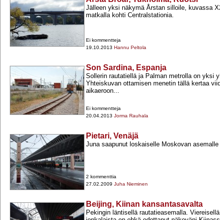
Jälleen yksi näkymä Årstan silloile, kuvassa X2
matkalla kohti Centralstationia.
Ei kommentteja
19.10.2013
Hannu Peltola
Son Sardina, Espanja
Sollerin rautatiellä ja Palman metrolla on yksi
Yhteiskuvan ottamisen menetin tällä kertaa vii
aikaeroon...
Ei kommentteja
20.04.2013
Jorma Rauhala
Pietari, Venäjä
Juna saapunut loskaiselle Moskovan asemalle 
2 kommenttia
27.02.2009
Juha Nieminen
Beijing, Kiinan kansantasavalta
Pekingin läntisellä rautatieasemalla. Viereisellä l
jonkalaista en ehkä odottanut näkeväni Kiinas