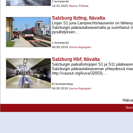
1 kommentti
14.02.2025
Hannu Peltola
Salzburg Itzling, Itävalta
Linjan S1 juna Lamprechtshauseniin on lähten
Salzburgin päärautatieasemalta ja suorittanu
pysähdyksen...
1 kommentti
09.06.2019
Joona Aspegren
Salzburg Hbf, Itävalta
Salzburgin paikallislinjojen S1 ja S11 päätease
Salzburgin päärautatieaseman yhteydessä maan 
http://vaunut.org/kuva/32053)....
Ei kommentteja
09.06.2019
Joona Aspegren
Hakueh
Sivu