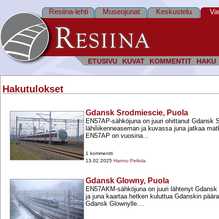
Resiina-lehti
Museojunat
Keskustelu
Va
ETUSIVU
KUVAT
KOMMENTIT
HAKU
Hakutulokset
Gdansk Srodmiescie, Puola
EN57AP-​sähköjuna on juuri ohittanut Gdansk 
lähiliikenneaseman ja kuvassa juna jatkaa mat
EN57AP on vuosina...
1 kommentti
13.02.2025
Hannu Peltola
Gdansk Glowny, Puola
EN57AKM-​sähköjuna on juuri lähtenyt Gdansk
ja juna kaartaa hetken kuluttua Gdanskin päär
Gdansk Glownylle....