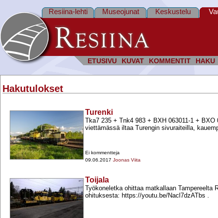
Resiina-lehti
Museojunat
Keskustelu
Va
ETUSIVU
KUVAT
KOMMENTIT
HAKU
Hakutulokset
Turenki
Tka7 235 +​ Tnk4 983 +​ BXH 063011-​1 +​ BXO 
viettämässä iltaa Turengin sivuraiteilla, kaue
Ei kommentteja
09.06.2017
Joonas Viita
Toijala
Työkoneletka ohittaa matkallaan Tampereelta Ri
ohituksesta: https://youtu.be/Nacl7dzATbs .