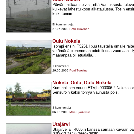
Päivän mittaan selvisi, että Vartiuksesta tuleva
kulkevat lähestulkoon aikataulussa. Tosin en
kulki tunnin...
Ei kommentteja
27.05.2009
Petri Tuovinen
Oulu Nokela
Isompi ensin. T5251 lipuu taustalla omalle rait
vetämänä pienemmän odotellessa vuoroaan. T
määränpää oli etualalla...
1 kommentti
26.05.2009
Petri Tuovinen
Nokela, Oulu, Oulu Nokela
Kummallinen vaunu ETVjh 900306-​2 Nokelassa 
Sensuroin kaksi töhryä vaunusta pois.
3 kommenttia
06.06.2008
Mika Björkqvist
Utajärvi
Utajärvellä T4085:n kanssa samaan kuvaan pä
(3*Dv12 2524+​2660+​2625).