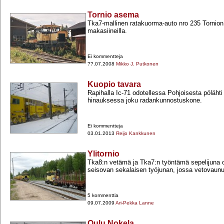
Tornio asema
Tka7-​mallinen ratakuorma-​auto nro 235 Tornio
makasiineilla.
Ei kommentteja
??.07.2008
Mikko J. Putkonen
Kuopio tavara
Rapihalla Ic-​71 odotellessa Pohjoisesta pöläh
hinauksessa joku radankunnostuskone.
Ei kommentteja
03.01.2013
Reijo Kankkunen
Ylitornio
Tka8:n vetämä ja Tka7:n työntämä sepelijuna oh
seisovan sekalaisen työjunan, jossa vetovaun
5 kommenttia
09.07.2009
Ari-Pekka Lanne
Oulu Nokela