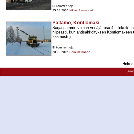
Ei kommentteja
25.04.2006
Niklas Savinsaari
Paltamo, Kontiomäki
Sarjassamme voihan venäjä! osa 4: -​Teknik! To
hilpeästi, kun antisähköityksen Kontiomäkeen 
235 nosti jo...
Ei kommentteja
20.02.2006
Eero Heinonen
Hakueh
Sivu