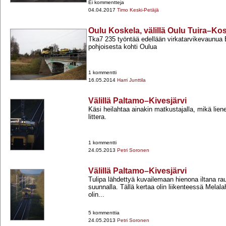
Ei kommentteja
04.04.2017
Timo Keski-Petäjä
Oulu Koskela, välillä Oulu Tuira–Ko
Tka7 235 työntää edellään virkatarvikevaunua B
pohjoisesta kohti Oulua
1 kommentti
16.05.2014
Harri Junttila
Välillä Paltamo–Kivesjärvi
Käsi heilahtaa ainakin matkustajalla, mikä lie
littera.
1 kommentti
24.05.2013
Petri Soronen
Välillä Paltamo–Kivesjärvi
Tulipa lähdettyä kuvailemaan hienona iltana ra
suunnalla. Tällä kertaa olin liikenteessä Melal
olin...
5 kommenttia
24.05.2013
Petri Soronen