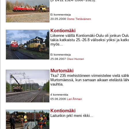
Ei kommentteja
20.05.2008
Osmo Tietäväinen
Kontiomäki
Liikenne välillä Kontiomäki-​Oulu oli jonkun O
takia katkaistu 25.-​26.8 väliseksi yöksi ja katk
myös...
Ei kommentteja
25.08.2007
Olavi Huotari
Murtomäki
Tka7 235 miehistöineen viimeistelee vielä sähkö
Murtomäessä, kun samaan aikaan etelästä läh
vauhtia.
4 kommenttia
05.06.2006
Lari Åhman
Kontiomäki
Laiturikin prkl meni rikki...