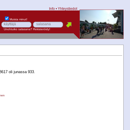
Info
•
Yhteystiedot
Muista minut!
Unohtuiko salasana?
Rekisteröidy!
617 oli junassa 933.
inen