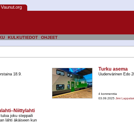
Vaunut.org
KU
KULKUTIEDOT
OHJEET
Turku asema
rstaina 18.9.
Uudenvärinen Edo 28
4 kommenttia
03.09.2025
Jimi Lappala
ahti–Niittylahti
uloa joku steppaili
aan lähti äkäiseen kun