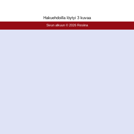
Hakuehdoilla löytyi 3 kuvaa
Sivun alkuun
© 2026 Resiina