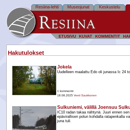
Resiina-lehti
Museojunat
Keskustelu
ETUSIVU
KUVAT
KOMMENTIT
HA
Hakutulokset
Jokela
Uudelleen maalattu Edo oli junassa Ic 24 to
1 kommentti
18.08.2025
Veeti Saukkonen
Sulkuniemi, välillä Joensuu Sulkul
IC10 radan takaa nähtynä. Juuri ennen sen t
epävirallisen polun kohdalla ratapenkalla v
juna tuli.