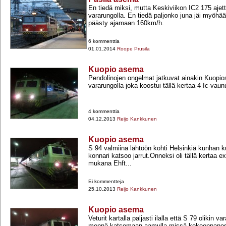
En tiedä miksi, mutta Keskiviikon IC2 175 ajett
vararungolla. En tiedä paljonko juna jäi myöhään
päästy ajamaan 160km/h.
6 kommenttia
01.01.2014
Roope Prusila
Kuopio asema
Pendolinojen ongelmat jatkuvat ainakin Kuopio
vararungolla joka koostui tällä kertaa 4 Ic-​vaun
4 kommenttia
04.12.2013
Reijo Kankkunen
Kuopio asema
S 94 valmiina lähtöön kohti Helsinkiä kunhan ku
konnari katsoo jarrut.Onneksi oli tällä kertaa 
mukana Ehft...
Ei kommentteja
25.10.2013
Reijo Kankkunen
Kuopio asema
Veturit kartalla paljasti ilalla että S 79 olikin va
mennä katsomaan aamulla missä kokoonpanos