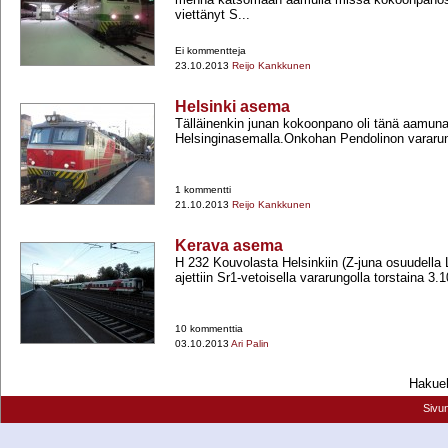
viettänyt S...
Ei kommentteja
23.10.2013
Reijo Kankkunen
Helsinki asema
Tälläinenkin junan kokoonpano oli tänä aamun
Helsinginasemalla.Onkohan Pendolinon varar
1 kommentti
21.10.2013
Reijo Kankkunen
Kerava asema
H 232 Kouvolasta Helsinkiin (Z-​juna osuudella La
ajettiin Sr1-​vetoisella vararungolla torstaina 3.
10 kommenttia
03.10.2013
Ari Palin
Hakueh
Sivu