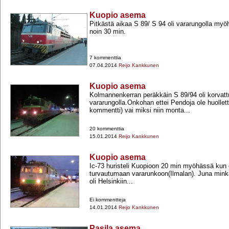
Kuopio asema
Pitkästä aikaa S 89/ S 94 oli vararungolla myö
noin 30 min.
7 kommenttia
07.04.2014
Reijo Kankkunen
Kuopio asema
Kolmannenkerran peräkkäin S 89/94 oli korvatt
vararungolla.Onkohan ettei Pendoja ole huollet
kommentti) vai miksi niin monta...
20 kommenttia
15.01.2014
Reijo Kankkunen
Kuopio asema
Ic-​73 huristeli Kuopioon 20 min myöhässä kun o
turvautumaan vararunkoon(Ilmalan). Juna minkä
oli Helsinkiin...
Ei kommentteja
14.01.2014
Reijo Kankkunen
Pasila asema