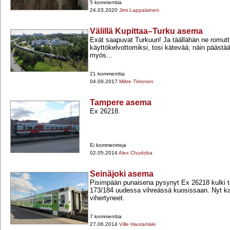
5 kommenttia
24.03.2020
Jimi Lappalainen
Välillä Kupittaa–Turku asema
Exät saapuvat Turkuun! Ja täällähän ne romut
käyttökelvottomiksi, tosi kätevää; näin päästä
myös...
21 kommenttia
04.09.2017
Miitre Timonen
Tampere asema
Ex 26218.
Ei kommentteja
02.05.2014
Alex Chudoba
Seinäjoki asema
Pisimpään punaisena pysynyt Ex 26218 kulki t
173/184 uudessa vihreässä kuosissaan. Nyt kai
vihertyneet.
7 kommenttia
27.06.2014
Ville Hautamäki