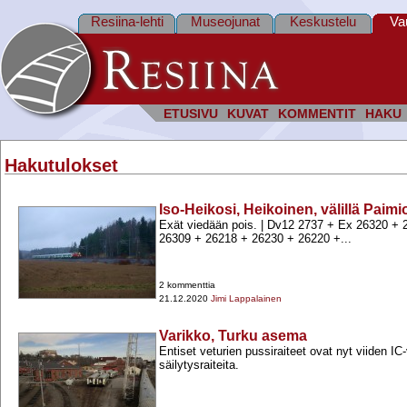
Resiina-lehti
Museojunat
Keskustelu
Va
ETUSIVU
KUVAT
KOMMENTIT
HAKU
Hakutulokset
Iso-Heikosi, Heikoinen, välillä Paim
Exät viedään pois. | Dv12 2737 +​ Ex 26320 +​ 
26309 +​ 26218 +​ 26230 +​ 26220 +​...
2 kommenttia
21.12.2020
Jimi Lappalainen
Varikko, Turku asema
Entiset veturien pussiraiteet ovat nyt viiden IC
säilytysraiteita.