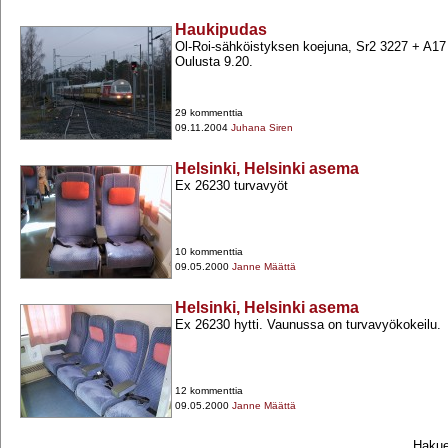
Haukipudas
Ol-​Roi-​sähköistyksen koejuna, Sr2 3227 +​ A17
Oulusta 9.20.
29 kommenttia
09.11.2004
Juhana Siren
Helsinki, Helsinki asema
Ex 26230 turvavyöt
10 kommenttia
09.05.2000
Janne Määttä
Helsinki, Helsinki asema
Ex 26230 hytti. Vaunussa on turvavyökokeilu.
12 kommenttia
09.05.2000
Janne Määttä
Hakueh