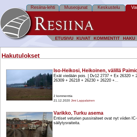
Resiina-lehti
Museojunat
Keskustelu
Va
ETUSIVU
KUVAT
KOMMENTIT
HAKU
Hakutulokset
Iso-Heikosi, Heikoinen, välillä Paim
Exät viedään pois. | Dv12 2737 +​ Ex 26320 +​ 
26309 +​ 26218 +​ 26230 +​ 26220 +​...
2 kommenttia
21.12.2020
Jimi Lappalainen
Varikko, Turku asema
Entiset veturien pussiraiteet ovat nyt viiden IC
säilytysraiteita.