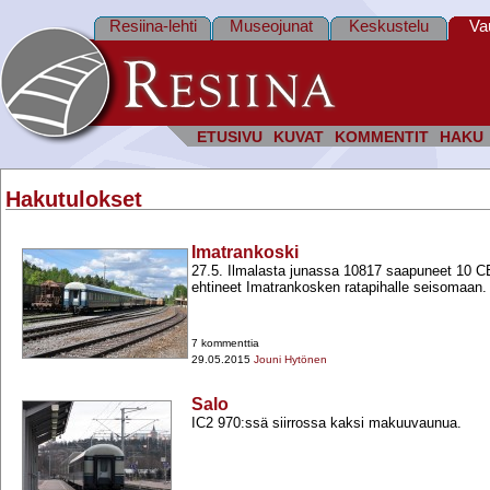
Resiina-lehti
Museojunat
Keskustelu
Va
ETUSIVU
KUVAT
KOMMENTIT
HAKU
Hakutulokset
Imatrankoski
27.5. Ilmalasta junassa 10817 saapuneet 10 CE
ehtineet Imatrankosken ratapihalle seisomaan.
7 kommenttia
29.05.2015
Jouni Hytönen
Salo
IC2 970:ssä siirrossa kaksi makuuvaunua.