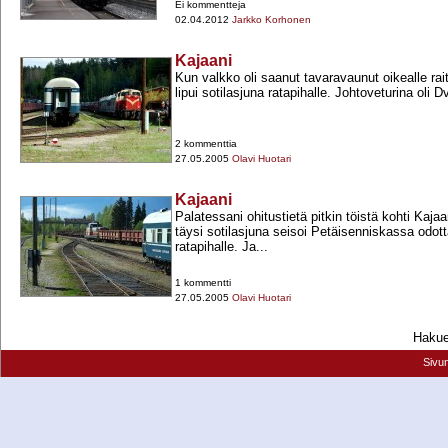
Ei kommentteja
02.04.2012
Jarkko Korhonen
Kajaani
Kun valkko oli saanut tavaravaunut oikealle rai
lipui sotilasjuna ratapihalle. Johtoveturina oli 
2 kommenttia
27.05.2005
Olavi Huotari
Kajaani
Palatessani ohitustietä pitkin töistä kohti Kaja
täysi sotilasjuna seisoi Petäisenniskassa odo
ratapihalle. Ja...
1 kommentti
27.05.2005
Olavi Huotari
Hakueh
Sivu