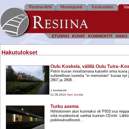
Resiina-lehti
Museojunat
Keskustelu
Va
ETUSIVU
KUVAT
KOMMENTIT
HAKU
Hakutulokset
Oulu Koskela, välillä Oulu Tuira–Ko
Petrin kuvan innoittamana katselin omia kuvia j
suhteellisen tuoretta "in memoriam" kuvaa nyt 
2807 ja 2808...
1 kommentti
21.08.2014
Harri Junttila
Turku asema
Hiihtolomien alun kunniaksi oli P933:ssa reippaa
siitä muodostivat vanhat kunnon CEmtit. Lähtö
poikkeuksellisesti...