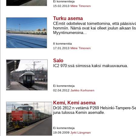
Ei kommentteja
15.02.2013
Miitre Timonen
Turku asema
CEmtit odottelevat toimettomina, että pääsisivä
hommiin. Nämä ovat kai olleet joulun aikaan li
Myyntinumeroina...
8 kommenttia
17.01.2013
Miitre Timonen
Salo
IC2 970:ssä siirrossa kaksi makuuvaunua.
Ei kommentteja
02.04.2012
Jarkko Korhonen
Kemi, Kemi asema
Dr16 2812:n vetämä P269 Helsinki-​Tampere-​Sein
juna tulossa Kemin asemalle.
Ei kommentteja
19.09.2009
Jyrki Längman