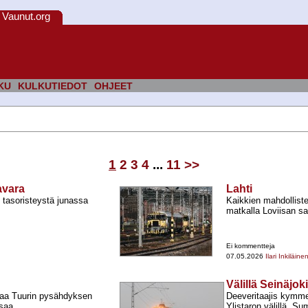
Vaunut.org
KU
KULKUTIEDOT
OHJEET
1
2
3
4
...
11
>>
avara
Lahti
tasoristeystä junassa
Kaikkien mahdolliste
matkalla Loviisan s
Ei kommentteja
07.05.2026
Ilari Inkiläine
Välillä Seinäjo
kaa Tuurin pysähdyksen
Deeveritaajis kymme
saa.
Ylistaron välillä. S