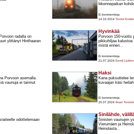
liikennepaikan kohdal
Ei kommentteja
14.10.2014
Tommi Koski
Hyvinkää
Porvoon radalla on
Porvoon 150-​vuotis 
uuri ylittänyt Hinthaaran
pikkuhiljaa kalustoa 
mistä ennen...
Ei kommentteja
21.07.2024
Eemil Liukko
Haksi
na Porvoon asemalla.
Kana puksuttelee le
iä vaunuja ei tainnut
kuvaajan käsi heila
Ei kommentteja
20.07.2024
Ilmari Tommo
Sinilähde, välil
sraiteelle odottelemaan
Sinisten vaunujen y
Vierumäen ja Heinola
Heinolasta...