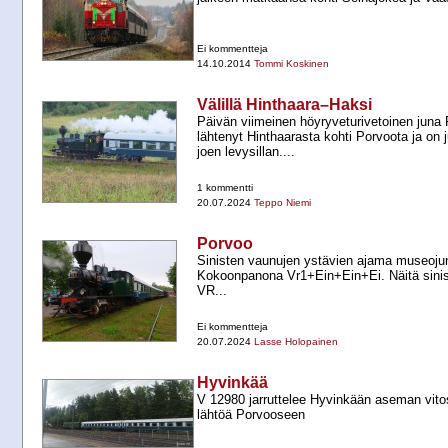
Ei kommentteja
14.10.2014
Tommi Koskinen
Välillä Hinthaara–Haksi
Päivän viimeinen höyryveturivetoinen juna 
lähtenyt Hinthaarasta kohti Porvoota ja on j
joen levysillan....
1 kommentti
20.07.2024
Teppo Niemi
Porvoo
Sinisten vaunujen ystävien ajama museoju
Kokoonpanona Vr1+​Ein+​Ein+​Ei. Näitä sinis
VR...
Ei kommentteja
20.07.2024
Lasse Holopainen
Hyvinkää
V 12980 jarruttelee Hyvinkään aseman vito
lähtöä Porvooseen