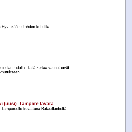
 Hyvinkäälle Lahden kohdilla
n
einolan radalla. Tällä kertaa vaunut eivät
omutukseen.
rvi (uusi)–Tampere tavara
Tampereelle kuvattuna Ratasillantieltä.