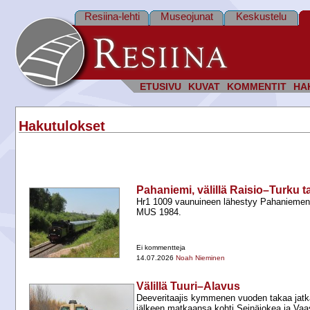
Resiina-lehti
Museojunat
Keskustelu
ETUSIVU
KUVAT
KOMMENTIT
HA
Hakutulokset
Pahaniemi, välillä Raisio–Turku t
Hr1 1009 vaunuineen lähestyy Pahaniemen 
MUS 1984.
Ei kommentteja
14.07.2026
Noah Nieminen
Välillä Tuuri–Alavus
Deeveritaajis kymmenen vuoden takaa jat
jälkeen matkaansa kohti Seinäjokea ja Vaa