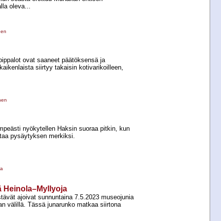
la oleva...
nen
pippalot ovat saaneet päätöksensä ja
kaikenlaista siirtyy takaisin kotivarikoilleen,
nen
mpeästi nyökytellen Haksin suoraa pitkin, kun
htaa pysäytyksen merkiksi.
la
lä Heinola–Myllyoja
stävät ajoivat sunnuntaina 7.5.2023 museojunia
n välillä. Tässä junarunko matkaa siirtona