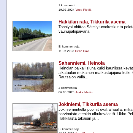
1 kommentti
19.07.2024
Veeti Pietilä
Hakkilan rata, Tikkurila asema
Tonniysi ohittaa Säteilyturvakeskusta pala
vaunupalopäivänä.
Ei kommentteja
11.06.2023
Henri Hovi
Sahanniemi, Heinola
Heinolan paikallisjuna kulki kauniissa kevä
aikataulun mukainen matkustajajuna kulki 
Rautsalon väliä...
2 kommenttia
06.05.2023
Jukka Martio
Jokiniemi, Tikkurila asema
Jokiniementiellä puomit ovat alhaalla, mik
harvinaista etenkin alkukeväästä. Ukko-​P
Hakkilasta takaisin ja...
Ei kommentteja