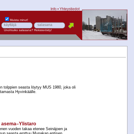
Info
•
Yhteystiedot
Muista minut!
Unohtuiko salasana?
Rekisteröidy!
n tolppien seasta löytyy MUS 1980, joka oli
atamasta Hyvinkäälle.
n
ki asema–Ylistaro
nen vuoden takaa etenee Seinäjoen ja
umun seasta erottuu Munakan entisen