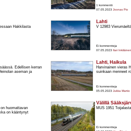
1 kommentti
07.05.2023
Joonas Pio
Lahti
tessaan Hakkilasta
V 12983 Vierumäeltä
Ei kommentteja
07.05.2023
Ilari Inkiläine
Lahti, Haikula
tsäässä. Edellisen kerran
Harvinainen vieras H
Heinolan aseman ja
suinkaan menneet r
Ei kommentteja
05.05.2023
Jukka Martio
Välillä Sääksjä
ä on huomattavan
MUS 1951 Toijalasta 
ekka on kääntynyt
Ei kommentteja