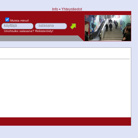
Info
•
Yhteystiedot
Muista minut!
Unohtuiko salasana?
Rekisteröidy!