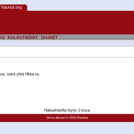
Vaunut.org
KU
KULKUTIEDOT
OHJEET
ua, sekä yhtä Hkba:ta,
Hakuehdoilla löytyi 1 kuva
Sivun alkuun
© 2026 Resiina