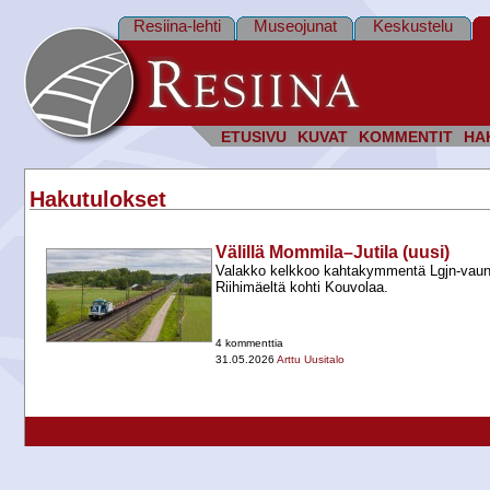
Resiina-lehti
Museojunat
Keskustelu
ETUSIVU
KUVAT
KOMMENTIT
HA
Hakutulokset
Välillä Mommila–Jutila (uusi)
Valakko kelkkoo kahtakymmentä Lgjn-​vaun
Riihimäeltä kohti Kouvolaa.
4 kommenttia
31.05.2026
Arttu Uusitalo