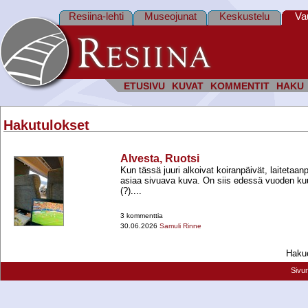
Resiina-lehti
Museojunat
Keskustelu
Va
ETUSIVU
KUVAT
KOMMENTIT
HAKU
Hakutulokset
Alvesta, Ruotsi
Kun tässä juuri alkoivat koiranpäivät, laitetaan
asiaa sivuava kuva. On siis edessä vuoden kuu
(?)....
3 kommenttia
30.06.2026
Samuli Rinne
Hakue
Sivu