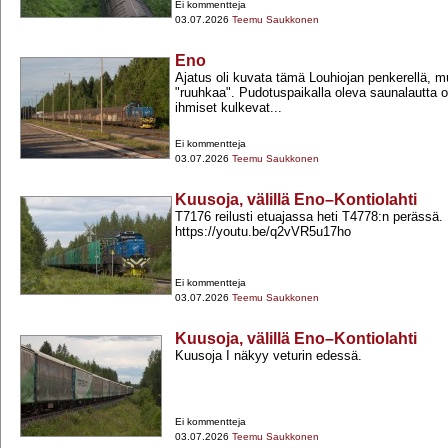
Ei kommentteja
03.07.2026
Teemu Saukkonen
Eno
Ajatus oli kuvata tämä Louhiojan penkerellä, mut
"ruuhkaa". Pudotuspaikalla oleva saunalautta ol
ihmiset kulkevat...
Ei kommentteja
03.07.2026
Teemu Saukkonen
Kuusoja, välillä Eno–Kontiolahti
T7176 reilusti etuajassa heti T4778:n perässä.
https://youtu.be/q2vVR5u17ho
Ei kommentteja
03.07.2026
Teemu Saukkonen
Kuusoja, välillä Eno–Kontiolahti
Kuusoja I näkyy veturin edessä.
Ei kommentteja
03.07.2026
Teemu Saukkonen