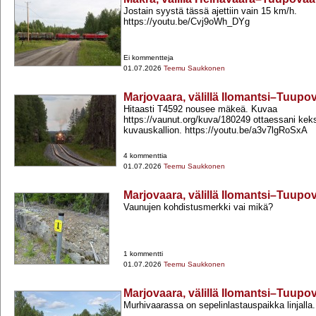
Jostain syystä tässä ajettiin vain 15 km/h.
https://youtu.be/Cvj9oWh_DYg
Ei kommentteja
01.07.2026
Teemu Saukkonen
Marjovaara, välillä Ilomantsi–Tuupo
Hitaasti T4592 nousee mäkeä. Kuvaa
https://vaunut.org/kuva/180249 ottaessani kek
kuvauskallion. https://youtu.be/a3v7lgRoSxA
4 kommenttia
01.07.2026
Teemu Saukkonen
Marjovaara, välillä Ilomantsi–Tuupo
Vaunujen kohdistusmerkki vai mikä?
1 kommentti
01.07.2026
Teemu Saukkonen
Marjovaara, välillä Ilomantsi–Tuupo
Murhivaarassa on sepelinlastauspaikka linjalla.