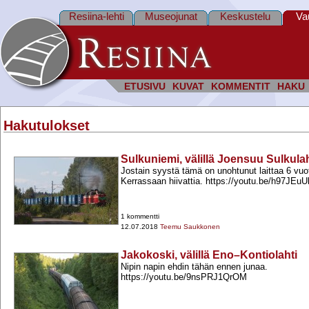
Resiina-lehti
Museojunat
Keskustelu
Va
ETUSIVU
KUVAT
KOMMENTIT
HAKU
Hakutulokset
Sulkuniemi, välillä Joensuu Sulkulaht
Jostain syystä tämä on unohtunut laittaa 6 vuot
Kerrassaan hiivattia. https://youtu.be/h97JEu
1 kommentti
12.07.2018
Teemu Saukkonen
Jakokoski, välillä Eno–Kontiolahti
Nipin napin ehdin tähän ennen junaa.
https://youtu.be/9nsPRJ1QrOM