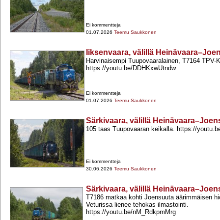
Ei kommentteja
01.07.2026
Teemu Saukkonen
Iiksenvaara, välillä Heinävaara–Joe
Harvinaisempi Tuupovaaralainen, T7164 TPV-​
https://youtu.be/DDHKxwUtndw
Ei kommentteja
01.07.2026
Teemu Saukkonen
Särkivaara, välillä Heinävaara–Joen
105 taas Tuupovaaran keikalla. https://youtu.
Ei kommentteja
30.06.2026
Teemu Saukkonen
Särkivaara, välillä Heinävaara–Joen
T7186 matkaa kohti Joensuuta äärimmäisen h
Veturissa lienee tehokas ilmastointi.
https://youtu.be/nM_RdkpmMrg