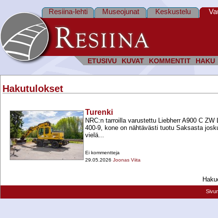
Resiina-lehti
Museojunat
Keskustelu
Va
ETUSIVU
KUVAT
KOMMENTIT
HAKU
Hakutulokset
Turenki
NRC:n tarroilla varustettu Liebherr A900 C ZW 
400-​9, kone on nähtävästi tuotu Saksasta josk
vielä...
Ei kommentteja
29.05.2026
Joonas Viita
Hakue
Sivu