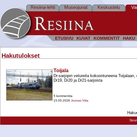
Resiina-lehti
Museojunat
Keskustelu
Va
ETUSIVU
KUVAT
KOMMENTIT
HAKU
Hakutulokset
Toijala
Dr-​sarjojen vetureita kokoontuneena Toijalaan, 
Dr19, Dr20 ja Dr21-​sarjoista
5 kommenttia
15.05.2026
Joonas Viita
Hakue
Sivu