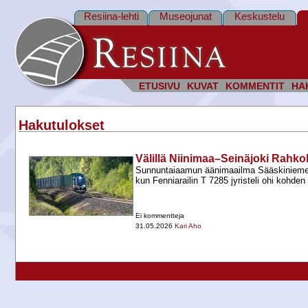
Resiina-lehti
Museojunat
Keskustelu
ETUSIVU
KUVAT
KOMMENTIT
HA
Hakutulokset
Välillä Niinimaa–Seinäjoki Rahko
Sunnuntaiaamun äänimaailma Sääskinieme
kun Fenniarailin T 7285 jyristeli ohi kohde
Ei kommentteja
31.05.2026
Kari Aho