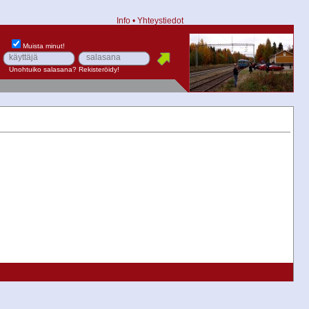
Info
•
Yhteystiedot
Muista minut!
Unohtuiko salasana?
Rekisteröidy!