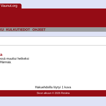
Vaunut.org
KU
KULKUTIEDOT
OHJEET
la
ssä muuttui hetkeksi
n Härmää.
Hakuehdoilla löytyi 1 kuva
Sivun alkuun
© 2026 Resiina