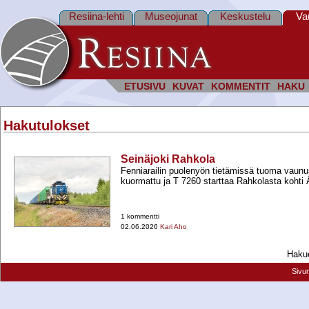
Resiina-lehti
Museojunat
Keskustelu
Va
ETUSIVU
KUVAT
KOMMENTIT
HAKU
Hakutulokset
Seinäjoki Rahkola
Fenniarailin puolenyön tietämissä tuoma vaunu
kuormattu ja T 7260 starttaa Rahkolasta kohti
1 kommentti
02.06.2026
Kari Aho
Hakue
Sivu